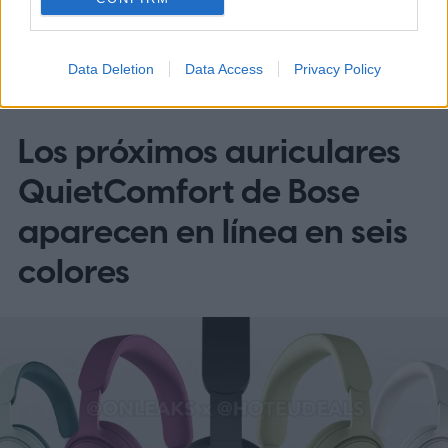
Data Deletion
Data Access
Privacy Policy
TECNOLOGÍA VESTIBLE
Los próximos auriculares
QuietComfort de Bose
aparecen en línea en seis
colores