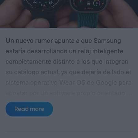
incluyendo los materiales rediseñados y el
audio de TrueSpatial.
Un nuevo rumor apunta a que Samsung
estaría desarrollando un reloj inteligente
completamente distinto a los que integran
su catálogo actual, ya que dejaría de lado el
sistema operativo Wear OS de Google para
apostar por un software propio orientado a
maximizar la duración de la batería.
De
Read more
acuerdo con el sitio especializado
SamMobile, dentro del código de la
aplicación Galaxy Wearable se habrían