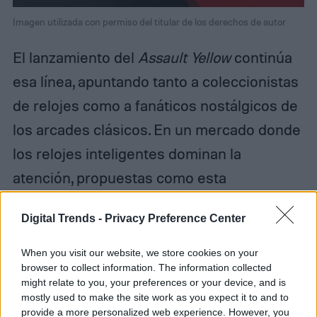
Imagen utilizada con permiso del titular de los derechos de autor
El lanzamiento del
Assault Yellow
continúa
esa línea, apuntando tanto a coleccionistas
de relojes como a fanáticos nostálgicos de
los arcades clásicos. En un mercado donde
los relojes inteligentes dominan la
atención, propuestas como esta
demuestran que todavía existe un público
Digital Trends -
Privacy Preference Center
dispuesto a pagar por objetos que cuenten
una historia cultural, que tengan un
When you visit our website, we store cookies on your
browser to collect information. The information collected
carácter estético definido y que conecten
might relate to you, your preferences or your device, and is
con épocas doradas de la cultura pop.
mostly used to make the site work as you expect it to and to
provide a more personalized web experience. However, you