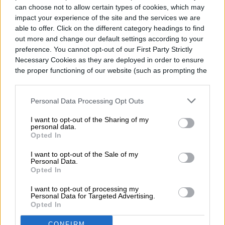
can choose not to allow certain types of cookies, which may
impact your experience of the site and the services we are
able to offer. Click on the different category headings to find
out more and change our default settings according to your
Diego Bastarrica
preference. You cannot opt-out of our First Party Strictly
Necessary Cookies as they are deployed in order to ensure
Senior Editor
the proper functioning of our website (such as prompting the
cookie banner and remembering your settings, to log into
your account, to redirect you when you log out, etc.).
Personal Data Processing Opt Outs
Diego Bastarrica es Senior Editor y Head of
I want to opt-out of the Sharing of my
Content en Digital Trends en Español,
personal data.
Opted In
donde lidera la estrategia editorial, SEO…
I want to opt-out of the Sale of my
Personal Data.
Opted In
Topics
I want to opt-out of processing my
Personal Data for Targeted Advertising.
Opted In
Noticias
Homepage
CONFIRM