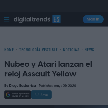
Sign In
Digital Trends Español
HOME
TECNOLOGÍA VESTIBLE
NOTICIAS
NEWS
Nubeo y Atari lanzan el
reloj Assault Yellow
By
Diego Bastarrica
Published mayo 29, 2026
Save