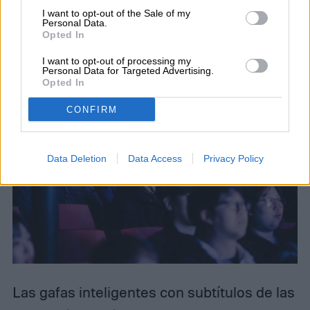
I want to opt-out of the Sale of my
no tenían forma de entrar,
Personal Data.
Opted In
independientemente del idioma.
I want to opt-out of processing my
Personal Data for Targeted Advertising.
Opted In
CONFIRM
Data Deletion
Data Access
Privacy Policy
Las gafas inteligentes con subtítulos de las