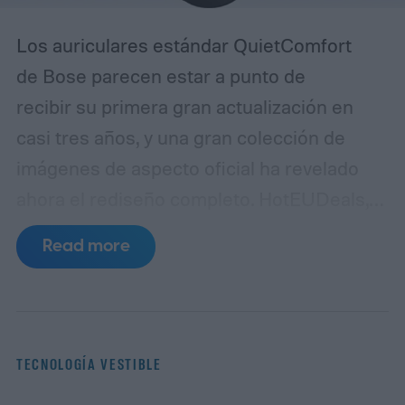
Los auriculares estándar QuietComfort
de Bose parecen estar a punto de
recibir su primera gran actualización en
casi tres años, y una gran colección de
imágenes de aspecto oficial ha revelado
ahora el rediseño completo. HotEUDeals,
en colaboración con @onLeaks, ha
Read more
compartido 54 renders de prensa en alta
resolución y seis diapositivas de marketing
de Bose para el QuietComfort (2ª
generación).
Las imágenes muestran
TECNOLOGÍA VESTIBLE
los auriculares desde varios ángulos en