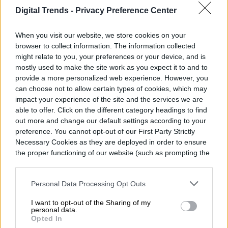
que llega a los escenarios occidentales.
Digital Trends -
Privacy Preference Center
Las normas sindicales en Nueva York, por
ejemplo, probablemente empujarían una
When you visit our website, we store cookies on your
browser to collect information. The information collected
temporada en Broadway de una producción
might relate to you, your preferences or your device, and is
mostly used to make the site work as you expect it to and to
coreana hacia una función en inglés,
provide a more personalized web experience. However, you
independientemente de las gafas que lleve
can choose not to allow certain types of cookies, which may
impact your experience of the site and the services we are
el público. Pero investigadores y figuras del
able to offer. Click on the different category headings to find
sector en el extranjero están observando
out more and change our default settings according to your
preference. You cannot opt-out of our First Party Strictly
con atención. Sarah Bay-Cheng, profesora
Necessary Cookies as they are deployed in order to ensure
the proper functioning of our website (such as prompting the
de tecnologías emergentes en teatro en la
cookie banner and remembering your settings, to log into
Universidad de Toronto, ve Corea como un
your account, to redirect you when you log out, etc.).
Personal Data Processing Opt Outs
caso de prueba significativo. Si las gafas
I want to opt-out of the Sharing of my
ganan popularidad allí, podrían abrir la
personal data.
Opted In
actuación en directo a públicos que antes