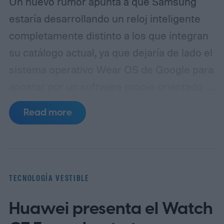
Un nuevo rumor apunta a que Samsung
estaría desarrollando un reloj inteligente
completamente distinto a los que integran
su catálogo actual, ya que dejaría de lado el
sistema operativo Wear OS de Google para
apostar por un software propio orientado a
maximizar la duración de la batería.
De
Read more
acuerdo con el sitio especializado
SamMobile, dentro del código de la
aplicación Galaxy Wearable se habrían
encontrado referencias a un dispositivo
TECNOLOGÍA VESTIBLE
aún no anunciado bajo el nombre en clave
Huawei presenta el Watch
"Galaxy Aero", identificado internamente
con la etiqueta "galaxy_rtos_watch". Esa