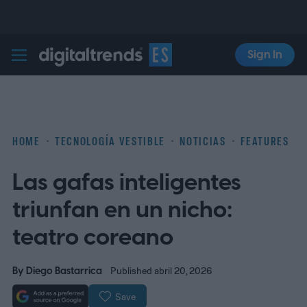
Sign In
Digital Trends Español
HOME
TECNOLOGÍA VESTIBLE
NOTICIAS
FEATURES
Las gafas inteligentes
triunfan en un nicho:
teatro coreano
By
Diego Bastarrica
Published abril 20, 2026
Save