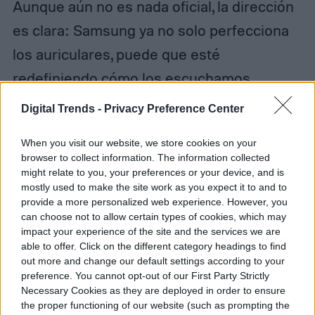
Aunque aún no es nada oficial, la dirección
es clara: Samsung ya no solo perfecciona
los auriculares, puede que esté
redefiniendo cómo los escuchamos.
Digital Trends -
Privacy Preference Center
When you visit our website, we store cookies on your
Diego Bastarrica
browser to collect information. The information collected
might relate to you, your preferences or your device, and is
Senior Editor
mostly used to make the site work as you expect it to and to
provide a more personalized web experience. However, you
can choose not to allow certain types of cookies, which may
impact your experience of the site and the services we are
able to offer. Click on the different category headings to find
Diego Bastarrica es Senior Editor y Head of
out more and change our default settings according to your
Content en Digital Trends en Español,
preference. You cannot opt-out of our First Party Strictly
donde lidera la estrategia editorial, SEO…
Necessary Cookies as they are deployed in order to ensure
the proper functioning of our website (such as prompting the