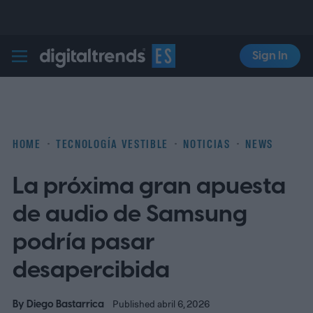
Sign In
Digital Trends Español
HOME
TECNOLOGÍA VESTIBLE
NOTICIAS
NEWS
La próxima gran apuesta
de audio de Samsung
podría pasar
desapercibida
By
Diego Bastarrica
Published abril 6, 2026