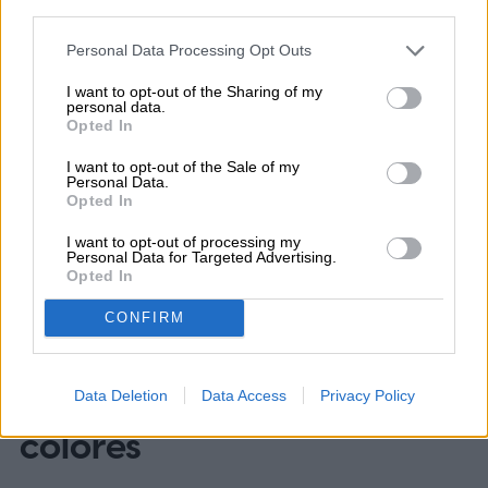
cookie banner and remembering your settings, to log into
your account, to redirect you when you log out, etc.).
Personal Data Processing Opt Outs
Topics
I want to opt-out of the Sharing of my
personal data.
Noticias
Homepage
Opted In
I want to opt-out of the Sale of my
Personal Data.
Opted In
I want to opt-out of processing my
TECNOLOGÍA VESTIBLE
Personal Data for Targeted Advertising.
Opted In
Los próximos auriculares
CONFIRM
QuietComfort de Bose
aparecen en línea en seis
Data Deletion
Data Access
Privacy Policy
colores