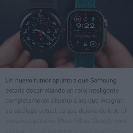
lanzamiento esperados fueron detallados
por Dealabs hace un par de semanas. Las
nuevas diapositivas promocionales apoyan
varias partes de ese informe anterior,
incluyendo los materiales rediseñados y el
audio de TrueSpatial.
Un nuevo rumor apunta a que Samsung
estaría desarrollando un reloj inteligente
completamente distinto a los que integran
su catálogo actual, ya que dejaría de lado el
sistema operativo Wear OS de Google para
apostar por un software propio orientado a