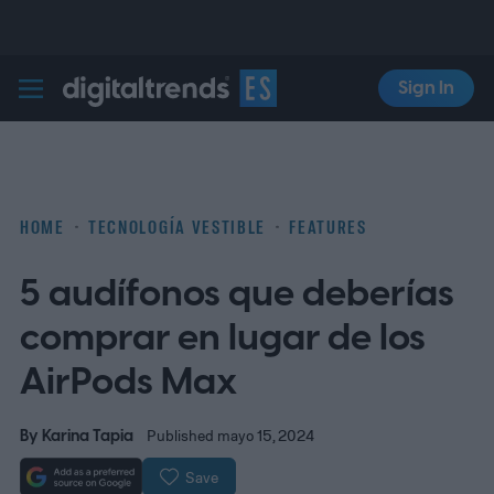
Sign In
Digital Trends Español
HOME
TECNOLOGÍA VESTIBLE
FEATURES
5 audífonos que deberías
comprar en lugar de los
AirPods Max
By
Karina Tapia
Published mayo 15, 2024
Save