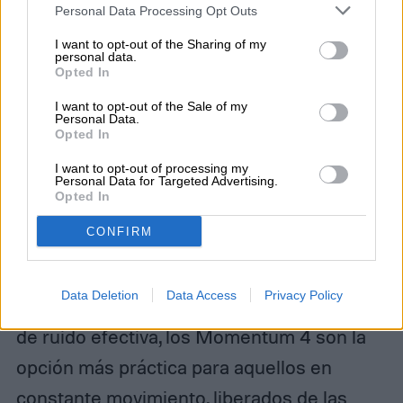
Personal Data Processing Opt Outs
Amazon
I want to opt-out of the Sharing of my
Aunque la cuarta generación de audífonos
personal data.
Opted In
inalámbricos Sennheiser Momentum no
I want to opt-out of the Sale of my
llama tanto la atención como el de sus
Personal Data.
Opted In
predecesores de aspecto clásico, su
I want to opt-out of processing my
impresionante duración de batería de 60
Personal Data for Targeted Advertising.
Opted In
horas se roba el espectáculo,
CONFIRM
convirtiéndolos en los líderes indiscutibles
del mercado. Con el distintivo sonido
Data Deletion
Data Access
Privacy Policy
relajado de Sennheiser y una cancelación
de ruido efectiva, los Momentum 4 son la
opción más práctica para aquellos en
constante movimiento, liberados de las