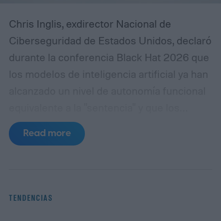
Chris Inglis, exdirector Nacional de
Ciberseguridad de Estados Unidos, declaró
durante la conferencia Black Hat 2026 que
los modelos de inteligencia artificial ya han
alcanzado un nivel de autonomía funcional
equivalente a la "sentencia" y que los
desarrolladores deben adoptar
Read more
urgentemente las tres leyes de la robótica
formuladas por Isaac Asimov en 1942 para
garantizar la seguridad de los sistemas.
"Asimov tenía razón", afirmó Inglis,
TENDENCIAS
refiriéndose al escritor de ciencia ficción