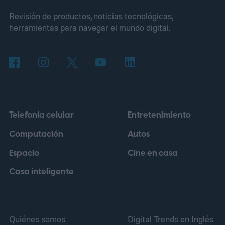
tentadora: bastaba con arrancar una
Revisión de productos, noticias tecnológicas,
cámara, desarmarla y revender el metal
herramientas para navegar el mundo digital.
para ganar cientos de dólares. Nadie
comprobó de dónde salía ese dato, pero la
idea tenía un brillo irresistible.
Telefonía celular
Entretenimiento
Computación
Autos
Espacio
Cine en casa
Casa inteligente
Quiénes somos
Digital Trends en Inglés