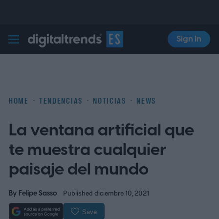
Sign In
Digital Trends Español
HOME
TENDENCIAS
NOTICIAS
NEWS
La ventana artificial que
te muestra cualquier
paisaje del mundo
By
Felipe Sasso
Published diciembre 10, 2021
Save