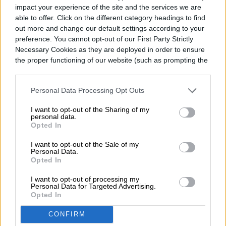
Felipe Sasso
impact your experience of the site and the services we are
able to offer. Click on the different category headings to find
Former Digital Trends Contributor
out more and change our default settings according to your
preference. You cannot opt-out of our First Party Strictly
Necessary Cookies as they are deployed in order to ensure
the proper functioning of our website (such as prompting the
Felipe Sasso es periodista y escritor. Desde
cookie banner and remembering your settings, to log into
temprana edad manifestó una importante
your account, to redirect you when you log out, etc.).
Personal Data Processing Opt Outs
inquietud hacia la escritura y las…
I want to opt-out of the Sharing of my
personal data.
Opted In
Topics
I want to opt-out of the Sale of my
Personal Data.
Opted In
Noticias
Homepage
I want to opt-out of processing my
Personal Data for Targeted Advertising.
Opted In
CONFIRM