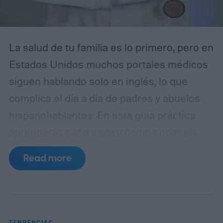
La salud de tu familia es lo primero, pero en
Estados Unidos muchos portales médicos
siguen hablando solo en inglés, lo que
complica el día a día de padres y abuelos
hispanohablantes. En esta guía práctica
aprenderás paso a paso cómo poner en
español MyChart (el portal de pacientes
Read more
basado en Epic), así como apps populares
de telemedicina, para que toda la familia
entienda las indicaciones, citas y recetas
en su idioma.
La brecha lingüística en la