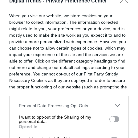
Digital Trends -
Privacy Preference Center
Allan Vélez es un periodista mexicano
especializado en tecnología. Inició su
When you visit our website, we store cookies on your
carrera en 2013 en La Revista Oficial de…
browser to collect information. The information collected
might relate to you, your preferences or your device, and is
mostly used to make the site work as you expect it to and to
provide a more personalized web experience. However, you
can choose not to allow certain types of cookies, which may
Topics
impact your experience of the site and the services we are
able to offer. Click on the different category headings to find
Homepage
out more and change our default settings according to your
preference. You cannot opt-out of our First Party Strictly
Necessary Cookies as they are deployed in order to ensure
the proper functioning of our website (such as prompting the
cookie banner and remembering your settings, to log into
your account, to redirect you when you log out, etc.).
TENDENCIAS
Personal Data Processing Opt Outs
I want to opt-out of the Sharing of my
Cómo activar la
personal data.
Opted In
traducción al español en