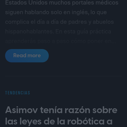
Estados Unidos muchos portales médicos
siguen hablando solo en inglés, lo que
complica el día a día de padres y abuelos
hispanohablantes. En esta guía práctica
aprenderás paso a paso cómo poner en
español MyChart (el portal de pacientes
Read more
basado en Epic), así como apps populares
de telemedicina, para que toda la familia
entienda las indicaciones, citas y recetas
en su idioma.
La brecha lingüística en la
TENDENCIAS
telesalud
Asimov tenía razón sobre
las leyes de la robótica a