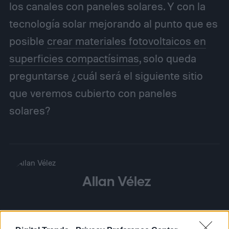
los canales con paneles solares. Y con la
tecnología solar mejorando al punto que es
posible
crear materiales fotovoltaicos en
superficies compactísimas
, solo queda
preguntarse ¿cuál será el siguiente sitio
que veremos cubierto con paneles
solares?
Allan Vélez