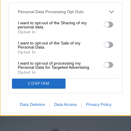
cookie banner and remembering your settings, to log into
español MyChart (el portal de pacientes
your account, to redirect you when you log out, etc.).
Read more
Personal Data Processing Opt Outs
basado en Epic), así como apps populares
I want to opt-out of the Sharing of my
de telemedicina, para que toda la familia
personal data.
Opted In
entienda las indicaciones, citas y recetas
I want to opt-out of the Sale of my
en su idioma.
La brecha lingüística en la
Personal Data.
TENDENCIAS
Opted In
telesalud
I want to opt-out of processing my
Asimov tenía razón sobre
Personal Data for Targeted Advertising.
Opted In
las leyes de la robótica a
CONFIRM
propósito de la IA
Data Deletion
Data Access
Privacy Policy