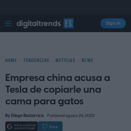
Sign In
Digital Trends Español
HOME
TENDENCIAS
NOTICIAS
NEWS
Empresa china acusa a
Tesla de copiarle una
cama para gatos
By
Diego Bastarrica
Published agosto 24, 2023
Save