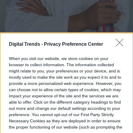
Digital Trends -
Privacy Preference Center
When you visit our website, we store cookies on your
browser to collect information. The information collected
might relate to you, your preferences or your device, and is
mostly used to make the site work as you expect it to and to
La salud de tu familia es lo primero, pero en
provide a more personalized web experience. However, you
Estados Unidos muchos portales médicos
can choose not to allow certain types of cookies, which may
impact your experience of the site and the services we are
siguen hablando solo en inglés, lo que
able to offer. Click on the different category headings to find
complica el día a día de padres y abuelos
out more and change our default settings according to your
preference. You cannot opt-out of our First Party Strictly
hispanohablantes. En esta guía práctica
Necessary Cookies as they are deployed in order to ensure
the proper functioning of our website (such as prompting the
aprenderás paso a paso cómo poner en