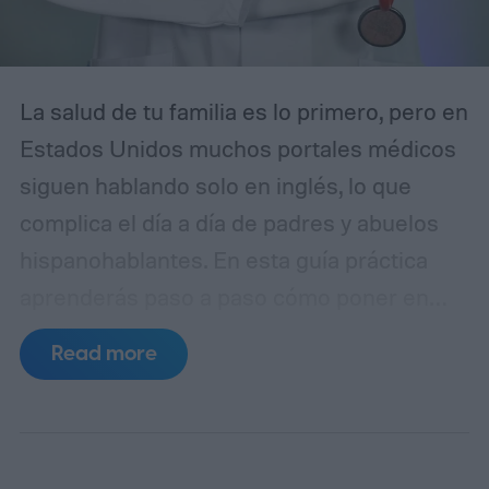
La salud de tu familia es lo primero, pero en
Estados Unidos muchos portales médicos
siguen hablando solo en inglés, lo que
complica el día a día de padres y abuelos
hispanohablantes. En esta guía práctica
aprenderás paso a paso cómo poner en
español MyChart (el portal de pacientes
Read more
basado en Epic), así como apps populares
de telemedicina, para que toda la familia
entienda las indicaciones, citas y recetas
en su idioma.
La brecha lingüística en la