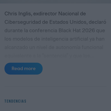
Chris Inglis, exdirector Nacional de
Ciberseguridad de Estados Unidos, declaró
durante la conferencia Black Hat 2026 que
los modelos de inteligencia artificial ya han
alcanzado un nivel de autonomía funcional
equivalente a la "sentencia" y que los
desarrolladores deben adoptar
Read more
urgentemente las tres leyes de la robótica
formuladas por Isaac Asimov en 1942 para
garantizar la seguridad de los sistemas.
"Asimov tenía razón", afirmó Inglis,
TENDENCIAS
refiriéndose al escritor de ciencia ficción