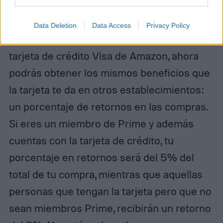
Tarjeta Visa de Amazon
Data Deletion
Data Access
Privacy Policy
Si eres un miembro Prime que tiene una
tarjeta de crédito Visa de Amazon, ahora
podrás obtener los mismos beneficios que
la tarjeta te da en otros establecimientos:
un porcentaje de retornos en las compras.
Si eres un miembro de Prime y además
cuentas con la tarjeta de crédito, tu
porcentaje en retornos será del 5% del
total de tu compra, mientras que aquellas
personas que tengan la tarjeta pero que no
sean miembros Prime, recibirán un retorno