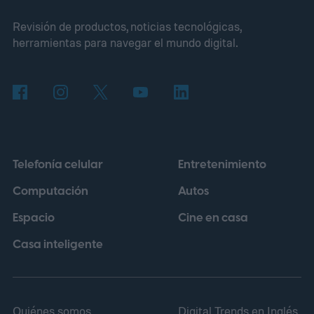
tentadora: bastaba con arrancar una
Revisión de productos, noticias tecnológicas,
cámara, desarmarla y revender el metal
herramientas para navegar el mundo digital.
para ganar cientos de dólares. Nadie
comprobó de dónde salía ese dato, pero la
idea tenía un brillo irresistible.
Telefonía celular
Entretenimiento
Computación
Autos
Espacio
Cine en casa
Casa inteligente
Quiénes somos
Digital Trends en Inglés