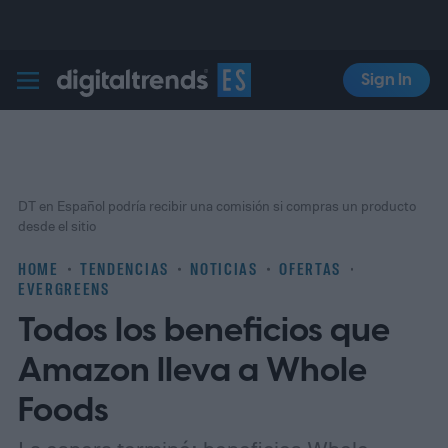
Sign In
Digital Trends Español
DT en Español podría recibir una comisión si compras un producto
desde el sitio
HOME
TENDENCIAS
NOTICIAS
OFERTAS
EVERGREENS
Todos los beneficios que
Amazon lleva a Whole
Foods