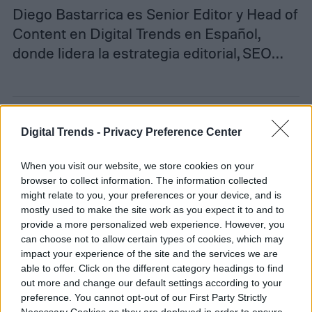
Diego Bastarrica es Senior Editor y Head of
Content en Digital Trends en Español,
donde lidera la estrategia editorial, SEO…
Topics
Digital Trends -
Privacy Preference Center
Noticias
Homepage
When you visit our website, we store cookies on your
browser to collect information. The information collected
might relate to you, your preferences or your device, and is
mostly used to make the site work as you expect it to and to
provide a more personalized web experience. However, you
TABLET
can choose not to allow certain types of cookies, which may
impact your experience of the site and the services we are
able to offer. Click on the different category headings to find
La Galaxy Tab S12 Ultra
out more and change our default settings according to your
acaba de aparecer online
preference. You cannot opt-out of our First Party Strictly
Necessary Cookies as they are deployed in order to ensure