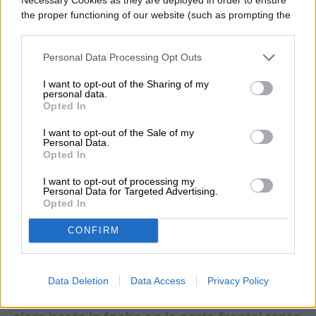
the proper functioning of our website (such as prompting the
cookie banner and remembering your settings, to log into
your account, to redirect you when you log out, etc.).
Personal Data Processing Opt Outs
I want to opt-out of the Sharing of my
personal data.
Opted In
I want to opt-out of the Sale of my
Personal Data.
Opted In
I want to opt-out of processing my
Personal Data for Targeted Advertising.
Opted In
CONFIRM
Las próximas tabletas Android insignia de
Samsung han vuelto a filtrarse, y esta vez
Data Deletion
Data Access
Privacy Policy
tenemos lo que parece ser la imagen más