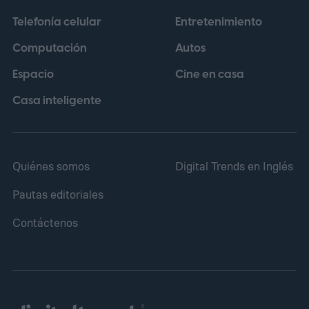
núcleo más rápido alcanza los 4,21 GHz.
Telefonía celular
Entretenimiento
Esos detalles descartan los dos últimos
Computación
Autos
procesadores insignia Snapdragon de
Espacio
Cine en casa
Qualcomm.
Casa inteligente
Quiénes somos
Digital Trends en Inglés
Pautas editoriales
Contáctenos