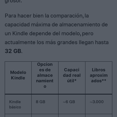
grosor.
Para hacer bien la comparación, la
capacidad máxima de almacenamiento de
un Kindle depende del modelo, pero
actualmente los más grandes llegan hasta
32 GB
.
Opcion
es de
Capaci
Libros
Modelo
almace
dad real
aproxim
Kindle
namient
útil*
ados**
o
Kindle
8 GB
~6 GB
~3.000
básico