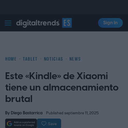
Sign In
Digital Trends Español
HOME
TABLET
NOTICIAS
NEWS
Este «Kindle» de Xiaomi
tiene un almacenamiento
brutal
By
Diego Bastarrica
Published septiembre 11, 2025
Save