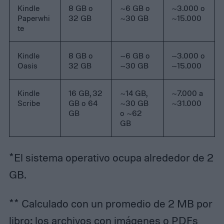
Kindle
8 GB o
~6 GB o
~3.000 o
Paperwhi
32 GB
~30 GB
~15.000
te
Kindle
8 GB o
~6 GB o
~3.000 o
Oasis
32 GB
~30 GB
~15.000
Kindle
16 GB, 32
~14 GB,
~7.000 a
Scribe
GB o 64
~30 GB
~31.000
GB
o ~62
GB
*El sistema operativo ocupa alrededor de 2
GB.
** Calculado con un promedio de 2 MB por
libro; los archivos con imágenes o PDFs