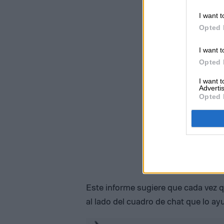
I want t
Opted 
I want t
Opted 
I want 
Advertis
Opted 
Este informe sugiere que cada vez q
al lado del cuadro de chat que lo ay