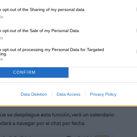
o opt-out of the Sharing of my personal data.
In
o opt-out of the Sale of my Personal Data.
In
to opt-out of processing my Personal Data for Targeted
ing.
In
CONFIRM
Data Deletion
Data Access
Privacy Policy
ue se despliegue esta función, verá un calendario
udará a navegar por el chat por fecha.