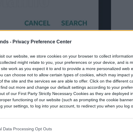
ends -
Privacy Preference Center
hos de autor
se podrían añadir a
sit our website, we store cookies on your browser to collect informatio
collected might relate to you, your preferences or your device, and is 
 site work as you expect it to and to provide a more personalized web 
u can choose not to allow certain types of cookies, which may impact 
ra de las cosas que está probando WhatsApp es
f the site and the services we are able to offer. Click on the different 
 find out more and change our default settings according to your prefe
en los chats de conversación con un fijador de
ut of our First Party Strictly Necessary Cookies as they are deployed in
proper functioning of our website (such as prompting the cookie banne
your settings, to log into your account, to redirect you when you log ou
l Data Processing Opt Outs