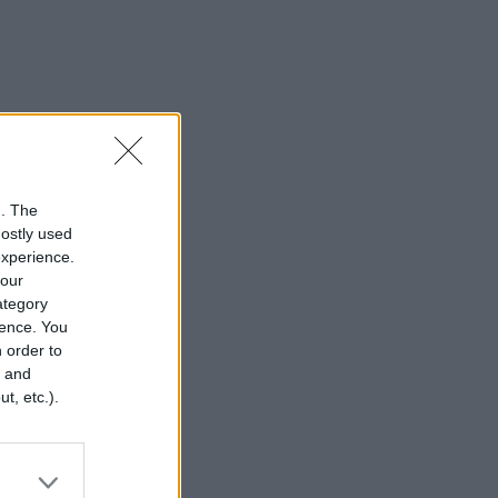
n. The
mostly used
experience.
your
category
rence. You
 order to
r and
t, etc.).