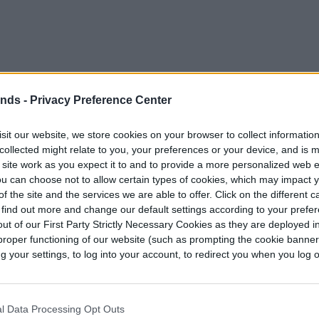
ends -
Privacy Preference Center
ualizaciones de su plataforma de bots, que
sit our website, we store cookies on your browser to collect informatio
ar servicios en el ecosistema de Telegram. Los
collected might relate to you, your preferences or your device, and is 
mensajes y administrar reacciones, citas y
 site work as you expect it to and to provide a more personalized web 
u can choose not to allow certain types of cookies, which may impact 
chats o temas, y más. Los bots también pueden
f the site and the services we are able to offer. Click on the different 
y promociones en los canales en los que son
 find out more and change our default settings according to your prefe
ut of our First Party Strictly Necessary Cookies as they are deployed in
proper functioning of our website (such as prompting the cookie banne
animación de vaporización a los usuarios de iOS
your settings, to log into your account, to redirect you when you log ou
iamente con usuarios seleccionados. El nuevo
liminas un mensaje.
l Data Processing Opt Outs