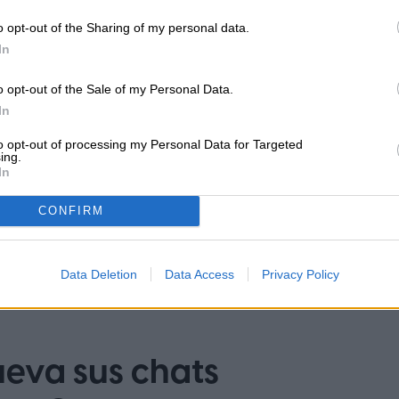
o opt-out of the Sharing of my personal data.
Diego Bastarrica es Senior Editor y
In
ca
Head of Content en Digital Trends
o opt-out of the Sale of my Personal Data.
en Español, donde lidera la
estrategia editorial, SEO…
In
to opt-out of processing my Personal Data for Targeted
ing.
In
CONFIRM
Data Deletion
Data Access
Privacy Policy
eva sus chats