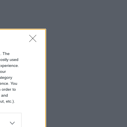
n. The
mostly used
experience.
your
category
rence. You
 order to
r and
t, etc.).