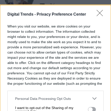
Digital Trends -
Privacy Preference Center
Diego Bastarrica es Senior Editor y Head of
When you visit our website, we store cookies on your
Content en Digital Trends en Español,
browser to collect information. The information collected
donde lidera la estrategia editorial, SEO…
might relate to you, your preferences or your device, and is
mostly used to make the site work as you expect it to and to
provide a more personalized web experience. However, you
can choose not to allow certain types of cookies, which may
impact your experience of the site and the services we are
Topics
able to offer. Click on the different category headings to find
out more and change our default settings according to your
Noticias
Homepage
preference. You cannot opt-out of our First Party Strictly
Necessary Cookies as they are deployed in order to ensure
the proper functioning of our website (such as prompting the
cookie banner and remembering your settings, to log into
your account, to redirect you when you log out, etc.).
Personal Data Processing Opt Outs
REDES SOCIALES
I want to opt-out of the Sharing of my