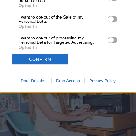
personal data.
Shakira revive su meme
Opted In
más famoso y conecta
I want to opt-out of the Sale of my
Personal Data.
nostalgia con cultura
Opted In
digital
I want to opt-out of processing my
Personal Data for Targeted Advertising.
Opted In
CONFIRM
Data Deletion
Data Access
Privacy Policy