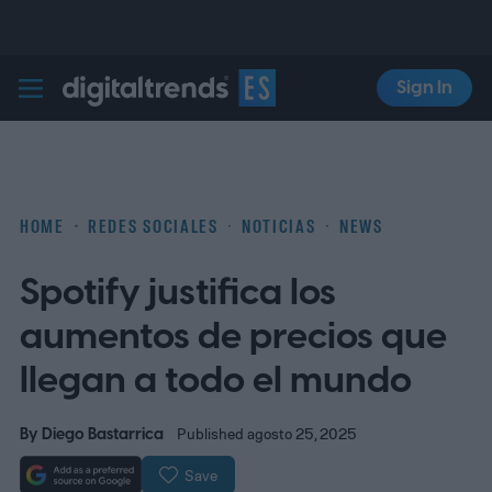
Sign In
Digital Trends Español
HOME
REDES SOCIALES
NOTICIAS
NEWS
Spotify justifica los
aumentos de precios que
llegan a todo el mundo
By
Diego Bastarrica
Published agosto 25, 2025
Save