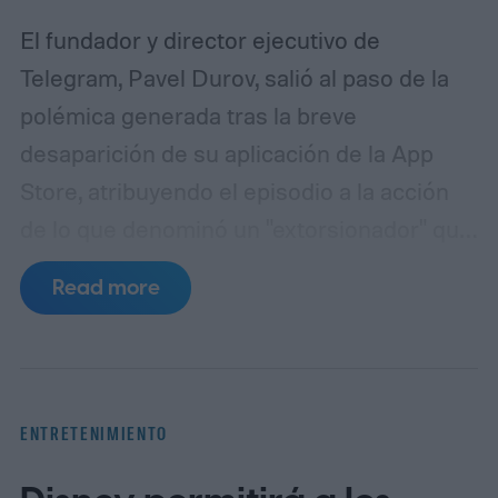
El fundador y director ejecutivo de
Telegram, Pavel Durov, salió al paso de la
polémica generada tras la breve
desaparición de su aplicación de la App
Store, atribuyendo el episodio a la acción
de lo que denominó un "extorsionador" que
habría manipulado a Apple para forzar la
Read more
sanción. La aplicación de mensajería dejó
de estar disponible en varios países
durante la madrugada del lunes, después
de que la compañía de Cupertino detectara
ENTRETENIMIENTO
—según explicó un portavoz a la agencia
Reuters— contenido que incumplía sus