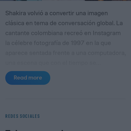
Shakira volvió a convertir una imagen
clásica en tema de conversación global. La
cantante colombiana recreó en Instagram
la célebre fotografía de 1997 en la que
aparece sentada frente a una computadora,
una escena que con el tiempo se
transformó en uno de los memes más
Read more
reconocibles de internet. Esta vez, la artista
acompañó la publicación con una frase que
insinuaba una especie de déjà vu: “I have a
feeling I’ve seen this before”.
La referencia
REDES SOCIALES
no es casual. La foto original fue tomada en