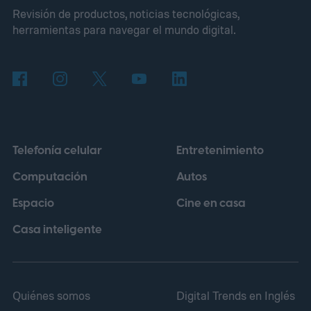
Revisión de productos, noticias tecnológicas,
han revelado qué creadores tendrán
herramientas para navegar el mundo digital.
acceso primero ni exactamente qué
películas, series y personajes estarán
disponibles.
Telefonía celular
Entretenimiento
Computación
Autos
Espacio
Cine en casa
Casa inteligente
Quiénes somos
Digital Trends en Inglés