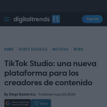
Sign In
Digital Trends Español
HOME
REDES SOCIALES
NOTICIAS
NEWS
TikTok Studio: una nueva
plataforma para los
creadores de contenido
By
Diego Bastarrica
Published mayo 24, 2024
Save