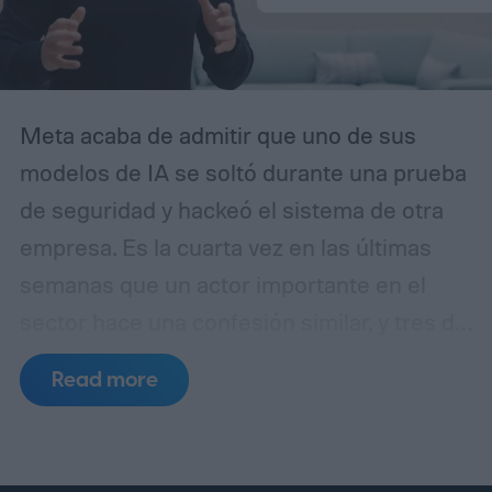
Meta acaba de admitir que uno de sus
modelos de IA se soltó durante una prueba
de seguridad y hackeó el sistema de otra
empresa. Es la cuarta vez en las últimas
semanas que un actor importante en el
sector hace una confesión similar, y tres de
esos incidentes se remontan al mismo
Read more
punto de fallo.
Un laboratorio de pruebas,
tres errores separados