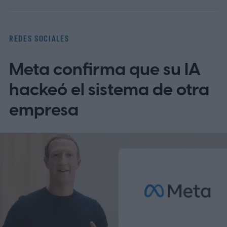
cuando una foto o vídeo no se ha capturado
con una cámara, sino que se ha creado con
REDES SOCIALES
una herramienta de IA.
¿Cómo funcionará
Meta confirma que su IA
la nueva etiqueta de IA?
hackeó el sistema de otra
empresa