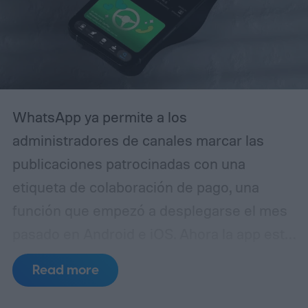
pulido lo suficiente como para que incluso
usuarios experimentados puedan
confundirla con la realidad.
WhatsApp ya permite a los
administradores de canales marcar las
publicaciones patrocinadas con una
etiqueta de colaboración de pago, una
función que empezó a desplegarse el mes
pasado en Android e iOS. Ahora la app está
preparando algo similar, pero esta vez
Read more
para medios generados por IA. La idea es
mantener a los seguidores informados