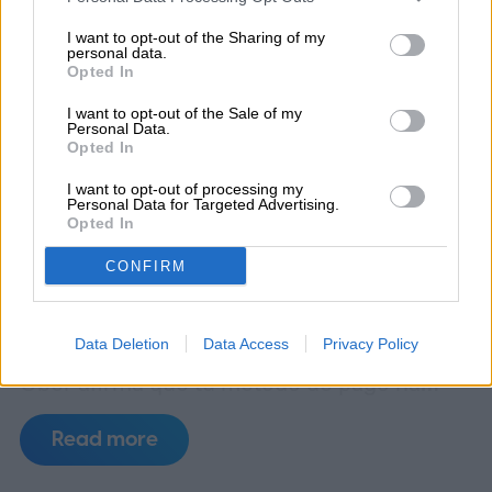
I want to opt-out of the Sharing of my
personal data.
Opted In
I want to opt-out of the Sale of my
Personal Data.
Opted In
I want to opt-out of processing my
Los estafadores tienen un truco nuevo, y
Personal Data for Targeted Advertising.
Opted In
este está diseñado para parecer lo
suficientemente convincente como para
CONFIRM
pillar a la gente desprevenida. Un correo
electrónico falso que se hace pasar por
Data Deletion
Data Access
Privacy Policy
Uber afirma que tu método de pago ha
caducado y te insta a actualizar tus datos
Read more
de facturación inmediatamente. A simple