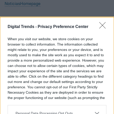
Noticias
Homepage
Digital Trends -
Privacy Preference Center
AUTOS
When you visit our website, we store cookies on your
browser to collect information. The information collected
Hay una nueva estafa en
might relate to you, your preferences or your device, and is
mostly used to make the site work as you expect it to and to
Uber y debes estar muy
provide a more personalized web experience. However, you
atento para no caer
can choose not to allow certain types of cookies, which may
impact your experience of the site and the services we are
able to offer. Click on the different category headings to find
out more and change our default settings according to your
preference. You cannot opt-out of our First Party Strictly
Necessary Cookies as they are deployed in order to ensure
the proper functioning of our website (such as prompting the
cookie banner and remembering your settings, to log into
your account, to redirect you when you log out, etc.).
Personal Data Processing Opt Outs