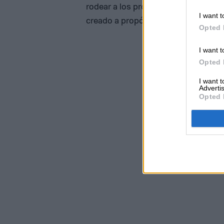
rodear a los protagonistas, y que d
I want t
creado a propósito mediante la que
Opted 
I want t
Opted 
I want 
Advertis
Opted 