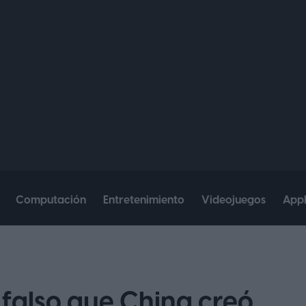
Computación
Entretenimiento
Videojuegos
App
o falso que China creó