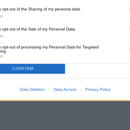
a una atmósfera rural, no es más que humo
o opt-out of the Sharing of my personal data.
ma de leños.
In
o opt-out of the Sale of my Personal Data.
In
to opt-out of processing my Personal Data for Targeted
ing.
In
CONFIRM
Data Deletion
Data Access
Privacy Policy