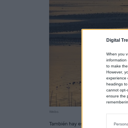
Digital Tr
When you vi
information 
to make the
However, yo
experience o
headings to
cannot opt-o
ensure the 
remembering 
Weibo.
También hay espacio para los efectos
Persona