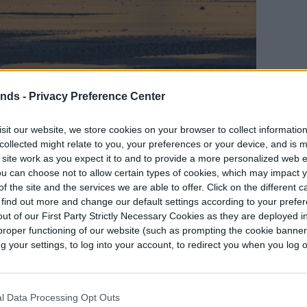
ends -
Privacy Preference Center
sit our website, we store cookies on your browser to collect informatio
collected might relate to you, your preferences or your device, and is 
 site work as you expect it to and to provide a more personalized web 
u can choose not to allow certain types of cookies, which may impact 
f the site and the services we are able to offer. Click on the different 
 find out more and change our default settings according to your prefe
ut of our First Party Strictly Necessary Cookies as they are deployed in
proper functioning of our website (such as prompting the cookie banne
your settings, to log into your account, to redirect you when you log ou
 visuales, así, la densa neblina que parece
l Data Processing Opt Outs