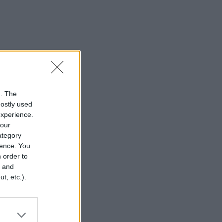
n. The
mostly used
experience.
your
category
rence. You
 order to
r and
t, etc.).