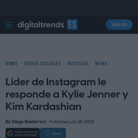
Sign In
Digital Trends Español
HOME
REDES SOCIALES
NOTICIAS
NEWS
Líder de Instagram le
responde a Kylie Jenner y
Kim Kardashian
By
Diego Bastarrica
Published julio 26, 2022
Save