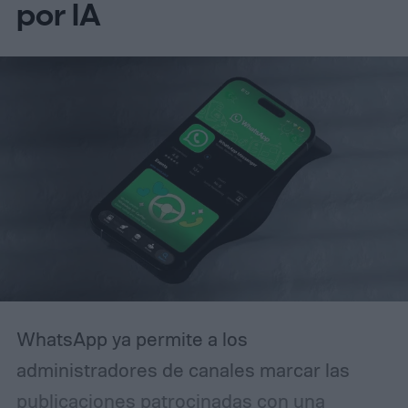
por IA
efectivo: crear un sentido de urgencia. Si
alguna vez has recibido un correo
electrónico avisando que tu cuenta será
restringida a menos que actúes de
inmediato, reconocerás el patrón. La
diferencia es que esta campaña se ha
pulido lo suficiente como para que incluso
usuarios experimentados puedan
confundirla con la realidad.
WhatsApp ya permite a los
administradores de canales marcar las
publicaciones patrocinadas con una