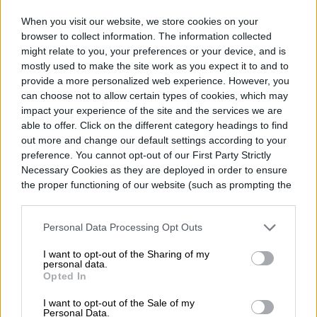
atento para no caer
When you visit our website, we store cookies on your
browser to collect information. The information collected
might relate to you, your preferences or your device, and is
mostly used to make the site work as you expect it to and to
provide a more personalized web experience. However, you
can choose not to allow certain types of cookies, which may
impact your experience of the site and the services we are
able to offer. Click on the different category headings to find
out more and change our default settings according to your
preference. You cannot opt-out of our First Party Strictly
Necessary Cookies as they are deployed in order to ensure
the proper functioning of our website (such as prompting the
cookie banner and remembering your settings, to log into
your account, to redirect you when you log out, etc.).
Personal Data Processing Opt Outs
I want to opt-out of the Sharing of my
personal data.
Los estafadores tienen un truco nuevo, y
Opted In
este está diseñado para parecer lo
I want to opt-out of the Sale of my
Personal Data.
suficientemente convincente como para