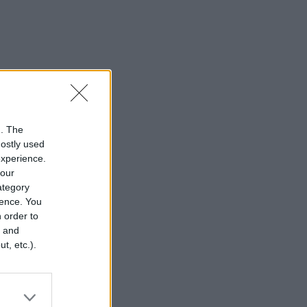
n. The
mostly used
experience.
your
category
rence. You
 order to
r and
t, etc.).