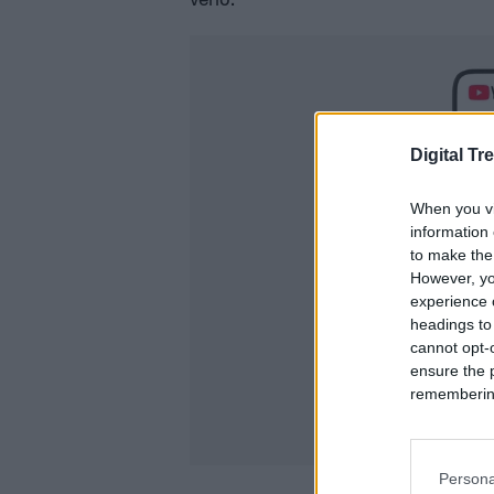
Digital Tr
When you vi
information 
to make the
However, yo
experience o
headings to
cannot opt-o
ensure the 
remembering 
Persona