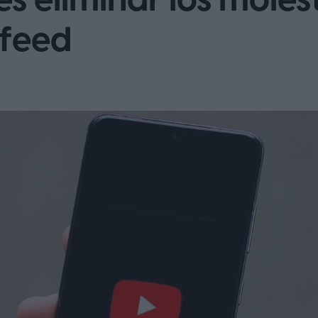
es eliminar los mole
 feed