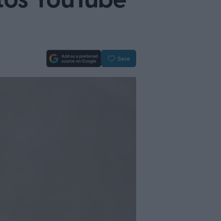
stos YouTube
Save