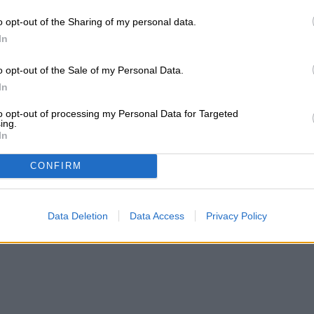
rmas, YouTube muestra un aviso a pantalla
o opt-out of the Sharing of my personal data.
canzado tu límite de Shorts para el día. Eso
In
anos.
o opt-out of the Sale of my Personal Data.
 cuándo lo recibirás?
In
to opt-out of processing my Personal Data for Targeted
ing.
a opción de cero minutos ya está activa para
In
ementando para todos los demás con una cuenta
CONFIRM
o de la configuración de tu cuenta de YouTube, y
 aún no la ves.
Data Deletion
Data Access
Privacy Policy