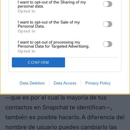
I want to opt-out of the Sharing of my
personal data.
Opted In
I want to opt-out of the Sale of my
Personal Data.
Opted In
I want to opt-out of processing my
Personal Data for Targeted Advertising.
Opted In
CONFIRM
Este es tu nombre de perfil en Snapchat.
Imagen utilizada con
permiso del titular de los derechos de autor
Data Deletion
Data Access
Privacy Policy
Si solo quieres cambiar tu nombre de perfil
—que es por el cual la mayoría de tus
contactos en Snapchat te identifican—,
también es posible hacerlo. A diferencia del
nombre de usuario puedes cambiarlo las