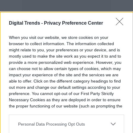
Digital Trends -
Privacy Preference Center
When you visit our website, we store cookies on your
browser to collect information. The information collected
might relate to you, your preferences or your device, and is
mostly used to make the site work as you expect it to and to
provide a more personalized web experience. However, you
can choose not to allow certain types of cookies, which may
Cómo cambiar tu nombre de
impact your experience of the site and the services we are
perfil en Snapchat
able to offer. Click on the different category headings to find
out more and change our default settings according to your
preference. You cannot opt-out of our First Party Strictly
Necessary Cookies as they are deployed in order to ensure
the proper functioning of our website (such as prompting the
cookie banner and remembering your settings, to log into
your account, to redirect you when you log out, etc.).
Personal Data Processing Opt Outs