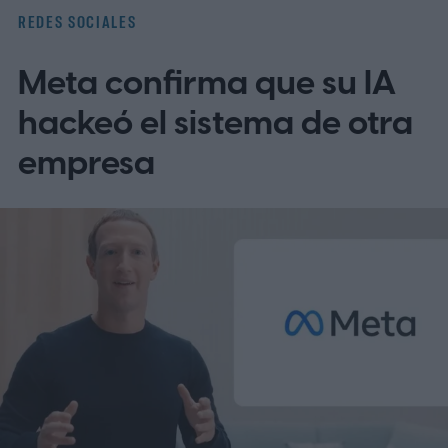
con una cámara, sino que se ha creado con
REDES SOCIALES
una herramienta de IA.
¿Cómo funcionará
Meta confirma que su IA
la nueva etiqueta de IA?
hackeó el sistema de otra
empresa