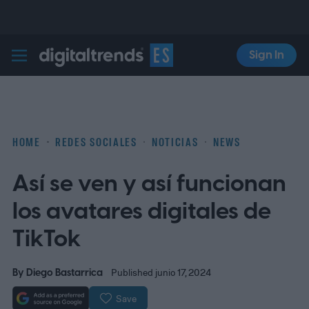
Sign In
Digital Trends Español
HOME
REDES SOCIALES
NOTICIAS
NEWS
Así se ven y así funcionan
los avatares digitales de
TikTok
By
Diego Bastarrica
Published junio 17, 2024
Save