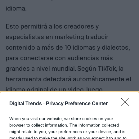
idioma.
Esto permitirá a los creadores y
especialistas en marketing traducir
contenido a más de 10 idiomas y dialectos,
para conectarse con audiencias más
grandes a nivel mundial. Según TikTok, la
herramienta detectará automáticamente el
idioma original de un video, luego
transcribiendo, traduciendo y produciendo
Digital Trends -
Privacy Preference Center
un video doblado en los idiomas
When you visit our website, we store cookies on your
seleccionados que se ofrecen.
browser to collect information. The information collected
might relate to you, your preferences or your device, and is
mostly used to make the site work as you expect it to and to