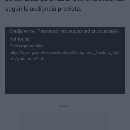
según la audiencia prevista.
R
Media error: Format(s) not supported or source(s)
not found
e
Descargar archivo:
p
https://s.yimg.com/cv/apiv2/default/Symphony_Custom_Digit
al_Avatar.mp4?_=1
r
o
d
u
c
t
o