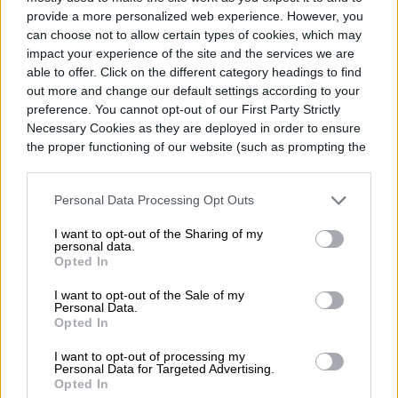
provide a more personalized web experience. However, you
can choose not to allow certain types of cookies, which may
Diego Bastarrica
impact your experience of the site and the services we are
able to offer. Click on the different category headings to find
Senior Editor
out more and change our default settings according to your
preference. You cannot opt-out of our First Party Strictly
Necessary Cookies as they are deployed in order to ensure
the proper functioning of our website (such as prompting the
Diego Bastarrica es Senior Editor y Head of
cookie banner and remembering your settings, to log into
your account, to redirect you when you log out, etc.).
Content en Digital Trends en Español,
Personal Data Processing Opt Outs
donde lidera la estrategia editorial, SEO…
I want to opt-out of the Sharing of my
personal data.
Opted In
I want to opt-out of the Sale of my
Topics
Personal Data.
Opted In
Noticias
Homepage
I want to opt-out of processing my
Personal Data for Targeted Advertising.
Opted In