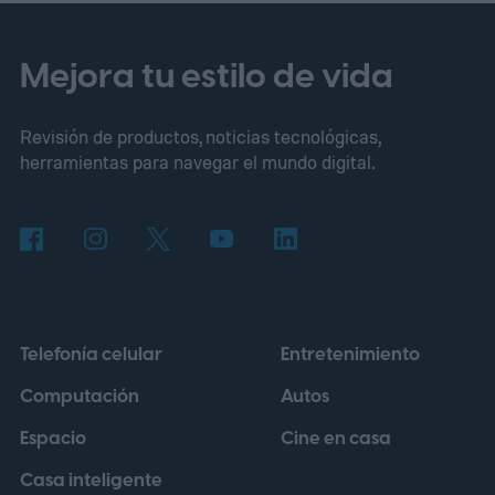
como piloto en Estados Unidos en los
próximos meses, con planes de expansión
Mejora tu estilo de vida
a más mercados. Disney y TikTok aún no
Revisión de productos, noticias tecnológicas,
han revelado qué creadores tendrán
herramientas para navegar el mundo digital.
acceso primero ni exactamente qué
películas, series y personajes estarán
disponibles.
Telefonía celular
Entretenimiento
Computación
Autos
Espacio
Cine en casa
Casa inteligente