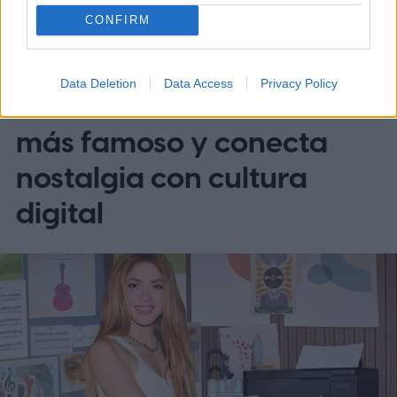
CONFIRM
REDES SOCIALES
Data Deletion
Data Access
Privacy Policy
Shakira revive su meme
más famoso y conecta
nostalgia con cultura
digital