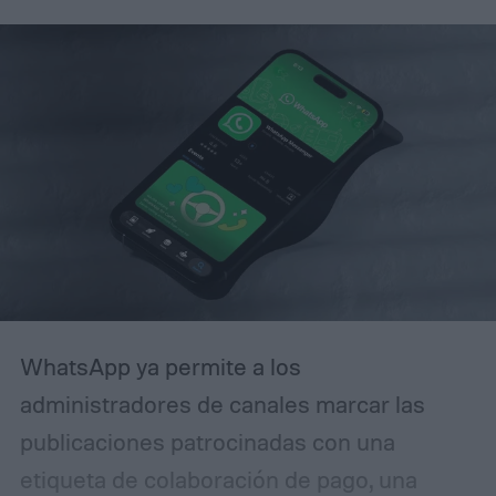
alguna vez has recibido un correo
electrónico avisando que tu cuenta será
restringida a menos que actúes de
inmediato, reconocerás el patrón. La
diferencia es que esta campaña se ha
pulido lo suficiente como para que incluso
usuarios experimentados puedan
confundirla con la realidad.
WhatsApp ya permite a los
administradores de canales marcar las
publicaciones patrocinadas con una
etiqueta de colaboración de pago, una