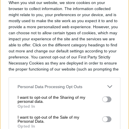
When you visit our website, we store cookies on your
browser to collect information. The information collected
«Friend Furever» es el video más
might relate to you, your preferences or your device, and is
compartido de todos los tiempos en las
mostly used to make the site work as you expect it to and to
provide a more personalized web experience. However, you
redes sociales, por ahora. ¡A ver que nos
can choose not to allow certain types of cookies, which may
impact your experience of the site and the services we are
depara el 2016!
able to offer. Click on the different category headings to find
out more and change our default settings according to your
preference. You cannot opt-out of our First Party Strictly
Necessary Cookies as they are deployed in order to ensure
the proper functioning of our website (such as prompting the
Nagidmy Márquez
cookie banner and remembering your settings, to log into
your account, to redirect you when you log out, etc.).
Former Digital Trends Contributor
Personal Data Processing Opt Outs
I want to opt-out of the Sharing of my
personal data.
Opted In
Nagidmy es comunicadora e
I want to opt-out of the Sale of my
internacionalista apasionada de las redes
Personal Data.
Opted In
sociales, la historias del mundo y el