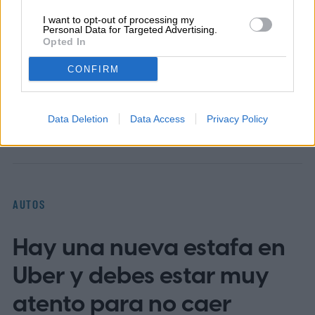
acontecer diario…
I want to opt-out of processing my
Personal Data for Targeted Advertising.
Opted In
CONFIRM
Topics
Data Deletion
Data Access
Privacy Policy
Android
Homepage
AUTOS
Hay una nueva estafa en
Uber y debes estar muy
atento para no caer