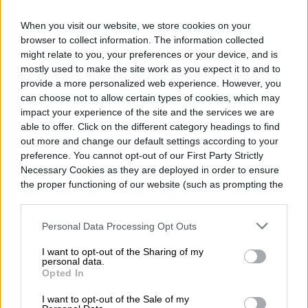
Érika García es una editora especializada
When you visit our website, we store cookies on your
en nuevas tecnologías y comunicación. Ha
browser to collect information. The information collected
trabajado en diferentes medios en…
might relate to you, your preferences or your device, and is
mostly used to make the site work as you expect it to and to
provide a more personalized web experience. However, you
can choose not to allow certain types of cookies, which may
impact your experience of the site and the services we are
Topics
able to offer. Click on the different category headings to find
out more and change our default settings according to your
preference. You cannot opt-out of our First Party Strictly
Casa inteligente
Tendencias
Casa inteligente
Homepage
Necessary Cookies as they are deployed in order to ensure
the proper functioning of our website (such as prompting the
cookie banner and remembering your settings, to log into
your account, to redirect you when you log out, etc.).
Personal Data Processing Opt Outs
TENDENCIAS
I want to opt-out of the Sharing of my
personal data.
Asimov tenía razón sobre
Opted In
I want to opt-out of the Sale of my