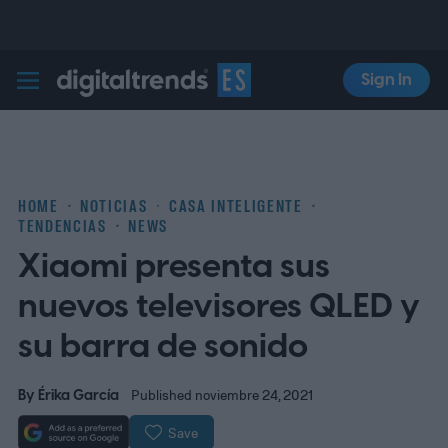
Sign In
Digital Trends Español
HOME
NOTICIAS
CASA INTELIGENTE
TENDENCIAS
NEWS
Xiaomi presenta sus
nuevos televisores QLED y
su barra de sonido
By
Érika García
Published noviembre 24, 2021
Save