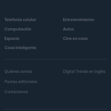
ayudaron a establecer nuevos estándares
para los automóviles de altas prestaciones.
Telefonía celular
Entretenimiento
Computación
Autos
Espacio
Cine en casa
Casa inteligente
Quiénes somos
Digital Trends en Inglés
Pautas editoriales
Contáctenos