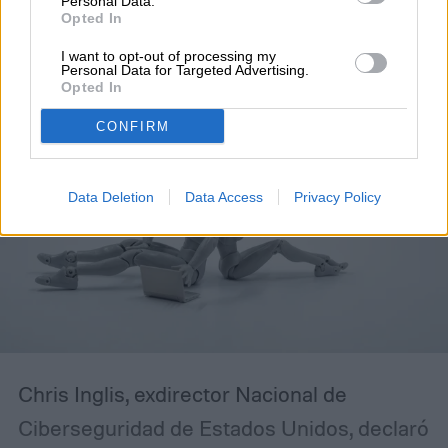
las leyes de la robótica a
Personal Data.
Opted In
propósito de la IA
I want to opt-out of processing my
Personal Data for Targeted Advertising.
Opted In
CONFIRM
Data Deletion
Data Access
Privacy Policy
Chris Inglis, exdirector Nacional de
Ciberseguridad de Estados Unidos, declaró