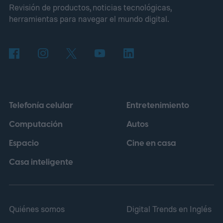
Revisión de productos, noticias tecnológicas,
los primeros superdeportivos modernos
herramientas para navegar el mundo digital.
con motor central trasero. En su versión
más potente, aquel modelo entregaba 385
CV y podía superar los 290 km/h, cifras que
ayudaron a establecer nuevos estándares
para los automóviles de altas prestaciones.
Telefonía celular
Entretenimiento
Computación
Autos
Espacio
Cine en casa
Casa inteligente
Quiénes somos
Digital Trends en Inglés