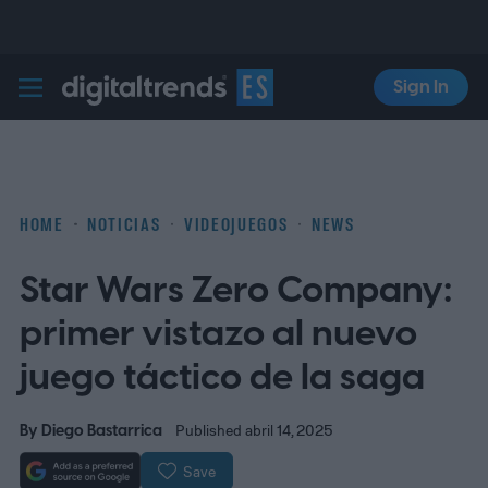
Sign In
Digital Trends Español
HOME
NOTICIAS
VIDEOJUEGOS
NEWS
Star Wars Zero Company:
primer vistazo al nuevo
juego táctico de la saga
By
Diego Bastarrica
Published abril 14, 2025
Save