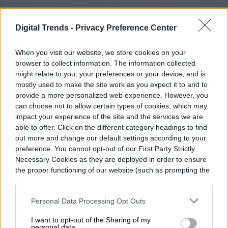
Digital Trends -
Privacy Preference Center
Chris Inglis, exdirector Nacional de
When you visit our website, we store cookies on your
Ciberseguridad de Estados Unidos, declaró
browser to collect information. The information collected
durante la conferencia Black Hat 2026 que
might relate to you, your preferences or your device, and is
mostly used to make the site work as you expect it to and to
los modelos de inteligencia artificial ya han
provide a more personalized web experience. However, you
can choose not to allow certain types of cookies, which may
alcanzado un nivel de autonomía funcional
impact your experience of the site and the services we are
equivalente a la "sentencia" y que los
able to offer. Click on the different category headings to find
out more and change our default settings according to your
desarrolladores deben adoptar
preference. You cannot opt-out of our First Party Strictly
Read more
urgentemente las tres leyes de la robótica
Necessary Cookies as they are deployed in order to ensure
the proper functioning of our website (such as prompting the
formuladas por Isaac Asimov en 1942 para
cookie banner and remembering your settings, to log into
your account, to redirect you when you log out, etc.).
garantizar la seguridad de los sistemas.
Personal Data Processing Opt Outs
"Asimov tenía razón", afirmó Inglis,
ENTRETENIMIENTO
I want to opt-out of the Sharing of my
personal data.