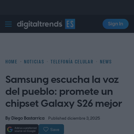
Sign In
Digital Trends Español
HOME
NOTICIAS
TELEFONÍA CELULAR
NEWS
Samsung escucha la voz
del pueblo: promete un
chipset Galaxy S26 mejor
By
Diego Bastarrica
Published diciembre 3, 2025
Save