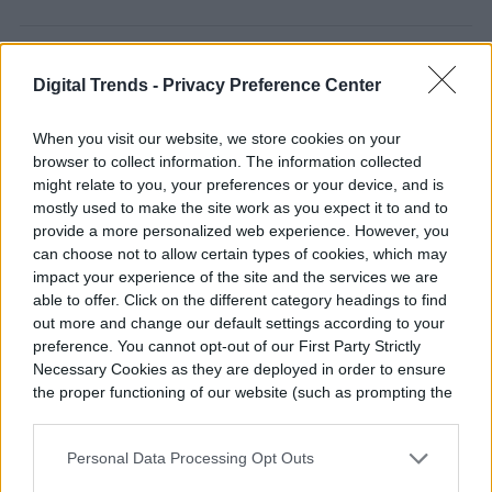
Diego Bastarrica
Digital Trends -
Privacy Preference Center
Senior Editor
When you visit our website, we store cookies on your
browser to collect information. The information collected
might relate to you, your preferences or your device, and is
mostly used to make the site work as you expect it to and to
Diego Bastarrica es Senior Editor y Head of
provide a more personalized web experience. However, you
Content en Digital Trends en Español,
can choose not to allow certain types of cookies, which may
impact your experience of the site and the services we are
donde lidera la estrategia editorial, SEO…
able to offer. Click on the different category headings to find
out more and change our default settings according to your
preference. You cannot opt-out of our First Party Strictly
Necessary Cookies as they are deployed in order to ensure
Topics
the proper functioning of our website (such as prompting the
cookie banner and remembering your settings, to log into
your account, to redirect you when you log out, etc.).
Telefonía celular
Homepage
Telefonía celular
Personal Data Processing Opt Outs