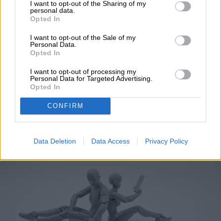
I want to opt-out of the Sharing of my
personal data.
Opted In
TENDENCIAS
I want to opt-out of the Sale of my
Personal Data.
Opted In
Asimov tenía razón sobre
I want to opt-out of processing my
Personal Data for Targeted Advertising.
las leyes de la robótica a
Opted In
propósito de la IA
CONFIRM
Data Deletion
Data Access
Privacy Policy