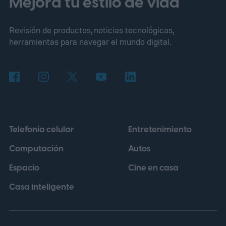
Mejora tu estilo de vida
presentado en 1966 y considerado uno de
Revisión de productos, noticias tecnológicas,
los primeros superdeportivos modernos
herramientas para navegar el mundo digital.
con motor central trasero. En su versión
más potente, aquel modelo entregaba 385
CV y podía superar los 290 km/h, cifras que
ayudaron a establecer nuevos estándares
para los automóviles de altas prestaciones.
Telefonía celular
Entretenimiento
Computación
Autos
Espacio
Cine en casa
Casa inteligente