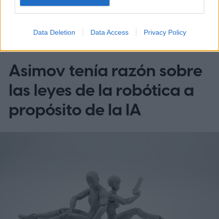
Data Deletion
Data Access
Privacy Policy
TENDENCIAS
Asimov tenía razón sobre
las leyes de la robótica a
propósito de la IA