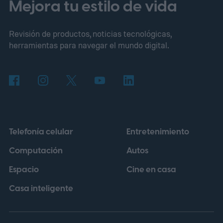
visuales asociados con el Miura original,
Mejora tu estilo de vida
presentado en 1966 y considerado uno de
Revisión de productos, noticias tecnológicas,
los primeros superdeportivos modernos
herramientas para navegar el mundo digital.
con motor central trasero. En su versión
más potente, aquel modelo entregaba 385
CV y podía superar los 290 km/h, cifras que
ayudaron a establecer nuevos estándares
para los automóviles de altas prestaciones.
Telefonía celular
Entretenimiento
Computación
Autos
Espacio
Cine en casa
Casa inteligente