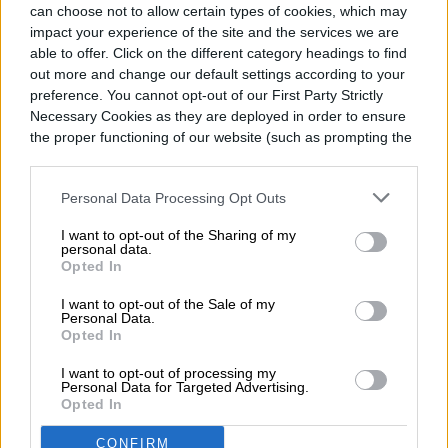
can choose not to allow certain types of cookies, which may
impact your experience of the site and the services we are
able to offer. Click on the different category headings to find
Diego Bastarrica
out more and change our default settings according to your
preference. You cannot opt-out of our First Party Strictly
Senior Editor
Necessary Cookies as they are deployed in order to ensure
the proper functioning of our website (such as prompting the
cookie banner and remembering your settings, to log into
your account, to redirect you when you log out, etc.).
Personal Data Processing Opt Outs
Diego Bastarrica es Senior Editor y Head of
I want to opt-out of the Sharing of my
Content en Digital Trends en Español,
personal data.
donde lidera la estrategia editorial, SEO…
Opted In
I want to opt-out of the Sale of my
Personal Data.
Opted In
Topics
I want to opt-out of processing my
Personal Data for Targeted Advertising.
Opted In
Tablet
Homepage
CONFIRM