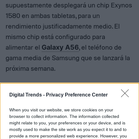
supuestamente desplegará un chip Exynos
1580 en ambas tabletas, para un
rendimiento justificadamente medio. El
mismo chip está configurado para
alimentar el
Galaxy A56
, el teléfono de
gama media de Samsung que se lanzará la
próxima semana.
Se espera que la Galaxy Tab S10 FE y la Tab
Digital Trends -
Privacy Preference Center
S10 FE Plus lleguen junto con
los
plegables de Samsung este año
, lo que
When you visit our website, we store cookies on your
browser to collect information. The information collected
aún nos deja con unos meses hasta el
might relate to you, your preferences or your device, and is
lanzamiento.
mostly used to make the site work as you expect it to and to
provide a more personalized web experience. However, you