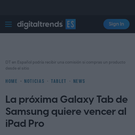
Sign In
Digital Trends Español
DT en Español podría recibir una comisión si compras un producto
desde el sitio
HOME
NOTICIAS
TABLET
NEWS
La próxima Galaxy Tab de
Samsung quiere vencer al
iPad Pro