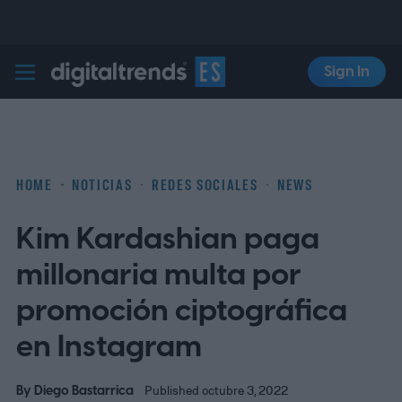
Sign In
Digital Trends Español
HOME
NOTICIAS
REDES SOCIALES
NEWS
Kim Kardashian paga
millonaria multa por
promoción ciptográfica
en Instagram
By
Diego Bastarrica
Published octubre 3, 2022