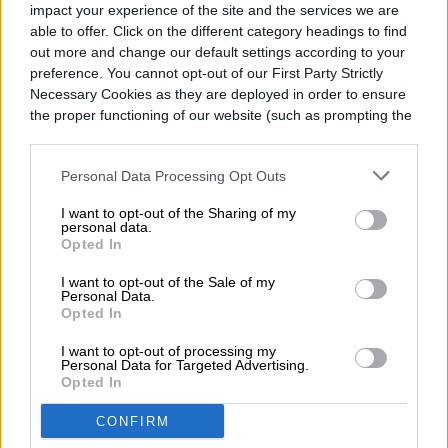
impact your experience of the site and the services we are
able to offer. Click on the different category headings to find
TENDENCIAS
out more and change our default settings according to your
preference. You cannot opt-out of our First Party Strictly
Asimov tenía razón sobre
Necessary Cookies as they are deployed in order to ensure
the proper functioning of our website (such as prompting the
las leyes de la robótica a
cookie banner and remembering your settings, to log into
your account, to redirect you when you log out, etc.).
propósito de la IA
Personal Data Processing Opt Outs
I want to opt-out of the Sharing of my
personal data.
Opted In
I want to opt-out of the Sale of my
Personal Data.
Opted In
I want to opt-out of processing my
Personal Data for Targeted Advertising.
Opted In
CONFIRM