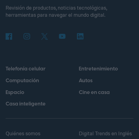
Revisión de productos, noticias tecnológicas,
los primeros superdeportivos modernos
herramientas para navegar el mundo digital.
con motor central trasero. En su versión
más potente, aquel modelo entregaba 385
CV y podía superar los 290 km/h, cifras que
ayudaron a establecer nuevos estándares
para los automóviles de altas prestaciones.
Telefonía celular
Entretenimiento
Computación
Autos
Espacio
Cine en casa
Casa inteligente
Quiénes somos
Digital Trends en Inglés