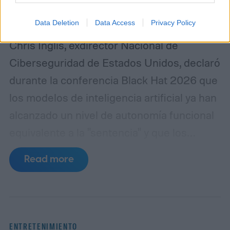
Data Deletion
Data Access
Privacy Policy
Chris Inglis, exdirector Nacional de
Ciberseguridad de Estados Unidos, declaró
durante la conferencia Black Hat 2026 que
los modelos de inteligencia artificial ya han
alcanzado un nivel de autonomía funcional
equivalente a la "sentencia" y que los
desarrolladores deben adoptar
Read more
urgentemente las tres leyes de la robótica
formuladas por Isaac Asimov en 1942 para
garantizar la seguridad de los sistemas.
"Asimov tenía razón", afirmó Inglis,
ENTRETENIMIENTO