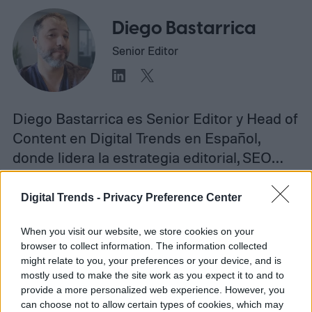
Diego Bastarrica
Senior Editor
Diego Bastarrica es Senior Editor y Head of
Content en Digital Trends en Español,
donde lidera la estrategia editorial, SEO…
Digital Trends -
Privacy Preference Center
Topics
When you visit our website, we store cookies on your
browser to collect information. The information collected
Redes sociales
Homepage
might relate to you, your preferences or your device, and is
mostly used to make the site work as you expect it to and to
provide a more personalized web experience. However, you
can choose not to allow certain types of cookies, which may