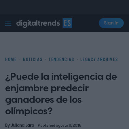
Sign In
Digital Trends Español
HOME
NOTICIAS
TENDENCIAS
LEGACY ARCHIVES
¿Puede la inteligencia de
enjambre predecir
ganadores de los
olímpicos?
By
Juliana Jara
Published agosto 9, 2016