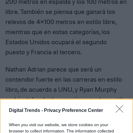
200 metros en espalda y los 100 metros en
libre. También se piensa que ganará los
relevos de 4×100 metros en estilo libre,
mientras que en estas categorías, los
Estados Unidos ocupará el segundo
puesto y Francia el tercero.
Nathan Adrian parece que será un
contendor fuerte en las carreras en estilo
libro, de acuerdo a UNU, y Ryan Murphy
podría defender la posición actual en estilo
espalda.
Digital Trends -
Privacy Preference Center
When you visit our website, we store cookies on your
Relacionado:
Inteligencia Artificial predice
browser to collect information. The information collected