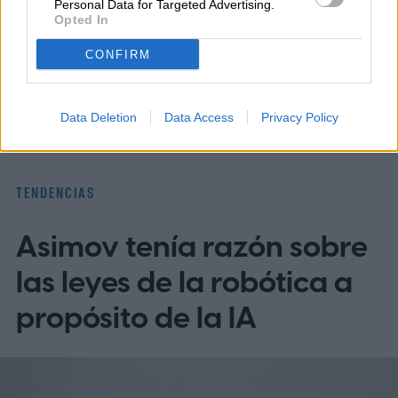
Personal Data for Targeted Advertising.
Opted In
Topics
CONFIRM
Tendencias
Homepage
Data Deletion
Data Access
Privacy Policy
TENDENCIAS
Asimov tenía razón sobre
las leyes de la robótica a
propósito de la IA