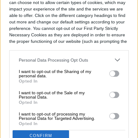
can choose not to allow certain types of cookies, which may
impact your experience of the site and the services we are
able to offer. Click on the different category headings to find
out more and change our default settings according to your
TENDENCIAS
preference. You cannot opt-out of our First Party Strictly
Necessary Cookies as they are deployed in order to ensure
Asimov tenía razón sobre
the proper functioning of our website (such as prompting the
cookie banner and remembering your settings, to log into
las leyes de la robótica a
your account, to redirect you when you log out, etc.).
Personal Data Processing Opt Outs
propósito de la IA
I want to opt-out of the Sharing of my
personal data.
Opted In
I want to opt-out of the Sale of my
Personal Data.
Opted In
I want to opt-out of processing my
Personal Data for Targeted Advertising.
Opted In
CONFIRM