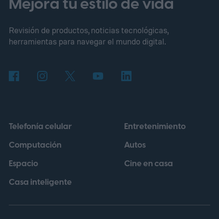
Mejora tu estilo de vida
presentado en 1966 y considerado uno de
Revisión de productos, noticias tecnológicas,
los primeros superdeportivos modernos
herramientas para navegar el mundo digital.
con motor central trasero. En su versión
más potente, aquel modelo entregaba 385
CV y podía superar los 290 km/h, cifras que
ayudaron a establecer nuevos estándares
para los automóviles de altas prestaciones.
Telefonía celular
Entretenimiento
Computación
Autos
Espacio
Cine en casa
Casa inteligente