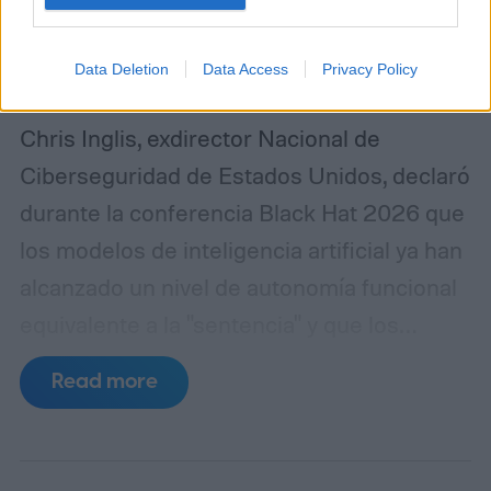
Data Deletion
Data Access
Privacy Policy
Chris Inglis, exdirector Nacional de
Ciberseguridad de Estados Unidos, declaró
durante la conferencia Black Hat 2026 que
los modelos de inteligencia artificial ya han
alcanzado un nivel de autonomía funcional
equivalente a la "sentencia" y que los
desarrolladores deben adoptar
Read more
urgentemente las tres leyes de la robótica
formuladas por Isaac Asimov en 1942 para
garantizar la seguridad de los sistemas.