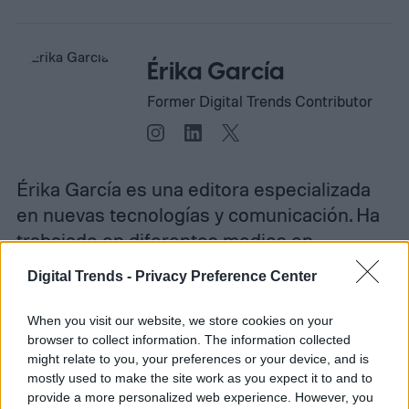
Érika García
Former Digital Trends Contributor
Érika García es una editora especializada
en nuevas tecnologías y comunicación. Ha
trabajado en diferentes medios en…
Digital Trends -
Privacy Preference Center
When you visit our website, we store cookies on your
Topics
browser to collect information. The information collected
might relate to you, your preferences or your device, and is
Tendencias
Homepage
mostly used to make the site work as you expect it to and to
provide a more personalized web experience. However, you