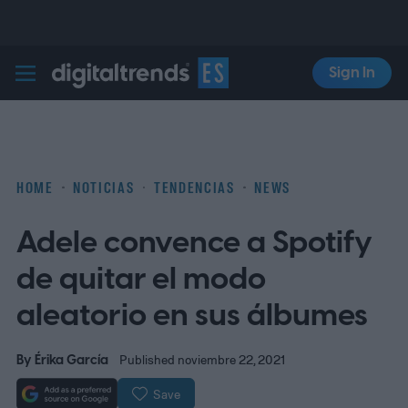
Sign In
Digital Trends Español
HOME
NOTICIAS
TENDENCIAS
NEWS
Adele convence a Spotify
de quitar el modo
aleatorio en sus álbumes
By
Érika García
Published noviembre 22, 2021
Save