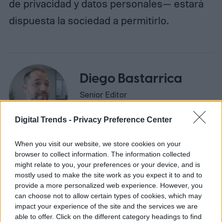
de privacidad y datos personales— estará
dispuesta la sociedad a permitirlo.
Diego Bastarrica
Senior Editor
Digital Trends -
Privacy Preference Center
Diego Bastarrica es Senior Editor y Head of
When you visit our website, we store cookies on your
Content en Digital Trends en Español,
browser to collect information. The information collected
might relate to you, your preferences or your device, and is
donde lidera la estrategia editorial, SEO…
mostly used to make the site work as you expect it to and to
provide a more personalized web experience. However, you
can choose not to allow certain types of cookies, which may
impact your experience of the site and the services we are
Topics
able to offer. Click on the different category headings to find