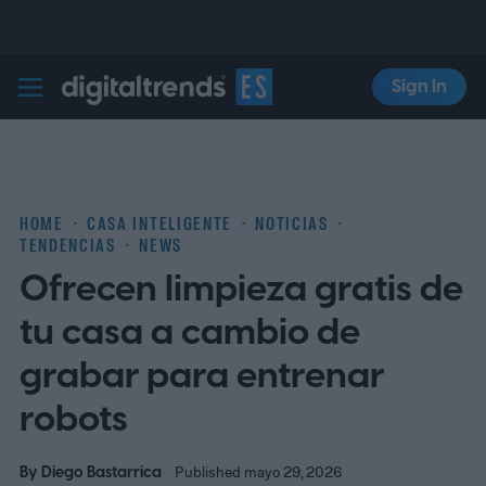
Sign In
Digital Trends Español
HOME
CASA INTELIGENTE
NOTICIAS
TENDENCIAS
NEWS
Ofrecen limpieza gratis de
tu casa a cambio de
grabar para entrenar
robots
By
Diego Bastarrica
Published mayo 29, 2026