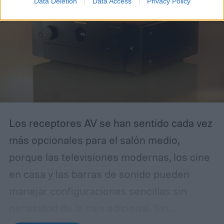
Data Deletion
Data Access
Privacy Policy
Los receptores AV se han sentido cada vez
más opcionales para el salón medio,
porque las televisiones modernas, los cine
en casa y las barras de sonido pueden
manejar configuraciones sencillas sin
necesidad de la caja adicional.
Sin