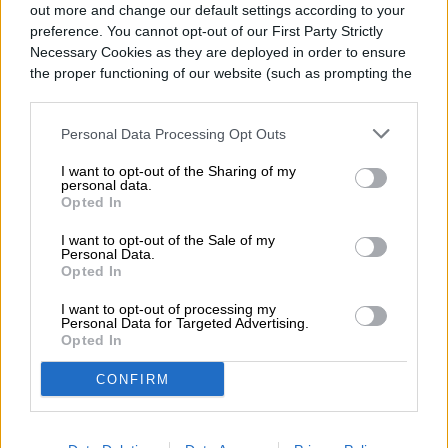
out more and change our default settings according to your
preference. You cannot opt-out of our First Party Strictly
Noticias
Tendencias
Casa inteligente
Homepage
Necessary Cookies as they are deployed in order to ensure
the proper functioning of our website (such as prompting the
cookie banner and remembering your settings, to log into
your account, to redirect you when you log out, etc.).
Personal Data Processing Opt Outs
CASA INTELIGENTE
I want to opt-out of the Sharing of my
personal data.
Opted In
Marantz actualiza su
I want to opt-out of the Sale of my
CINEMA Series 2 con un
Personal Data.
Opted In
DAC, Dirac Live, y un
I want to opt-out of processing my
Personal Data for Targeted Advertising.
mejor soporte
Opted In
CONFIRM