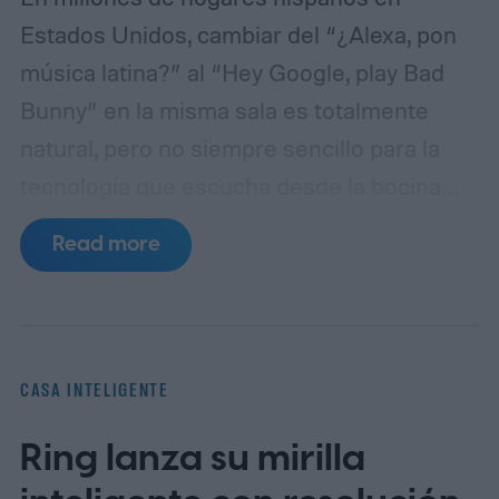
Estados Unidos, cambiar del “¿Alexa, pon
música latina?” al “Hey Google, play Bad
Bunny” en la misma sala es totalmente
natural, pero no siempre sencillo para la
tecnología que escucha desde la bocina
inteligente. El bilingüismo y la fluidez
Read more
lingüística forman parte de la identidad
cultural: hijos que contestan en inglés,
padres que preguntan en español y frases
híbridas como “pon un timer de diez
CASA INTELIGENTE
minutes” son el pan de cada día.
Los
Ring lanza su mirilla
asistentes de voz han avanzado rápido para
entender esta realidad, con modos