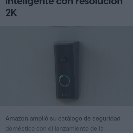
inteligente con resolución
multilingües que permiten combinar
2K
idiomas sin tener que entrar cada vez a la
configuración del dispositivo, aunque sus
límites siguen siendo importantes para
quien habla Spanglish de forma
espontánea. Entender cómo está diseñado
ese reconocimiento de voz —y ajustarlo a
tu familia— es clave para evitar
frustraciones y lograr que la bocina
realmente responda como un miembro
más del hogar.
Amazon amplió su catálogo de seguridad
doméstica con el lanzamiento de la