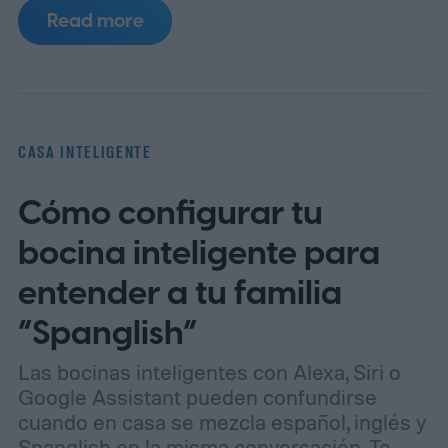
embargo, la última gama CINEMA Series 2
Read more
de Marantz te obliga a prestar atención a
las especificaciones y al precio. La nueva
CINEMA Series 2, que consta de cuatro
modelos diferentes, cuenta con suficientes
CASA INTELIGENTE
actualizaciones de hardware y software
Cómo configurar tu
para atraer tanto a entusiastas como a
profesionales.
bocina inteligente para
entender a tu familia
“Spanglish”
Las bocinas inteligentes con Alexa, Siri o
Google Assistant pueden confundirse
cuando en casa se mezcla español, inglés y
Spanglish en la misma conversación. Te