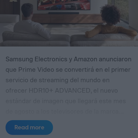
conserva, además, la doble función de
vigilancia y mirilla óptica tradicional, un
rasgo que ha caracterizado a esta línea de
productos desde sus primeras versiones.
Samsung Electronics y Amazon anunciaron
que Prime Video se convertirá en el primer
servicio de streaming del mundo en
ofrecer HDR10+ ADVANCED, el nuevo
estándar de imagen que llegará este mes
de agosto a los televisores de la marca
surcoreana. Según la compañía, la
Read more
tecnología estará disponible primero en la