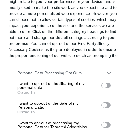
might relate to you, your preferences or your device, and is
mostly used to make the site work as you expect it to and to
Cómo configurar tu
provide a more personalized web experience. However, you
can choose not to allow certain types of cookies, which may
bocina inteligente para
impact your experience of the site and the services we are
able to offer. Click on the different category headings to find
entender a tu familia
out more and change our default settings according to your
preference. You cannot opt-out of our First Party Strictly
“Spanglish”
Necessary Cookies as they are deployed in order to ensure
the proper functioning of our website (such as prompting the
Las bocinas inteligentes con Alexa, Siri o
cookie banner and remembering your settings, to log into
Google Assistant pueden confundirse
your account, to redirect you when you log out, etc.).
Personal Data Processing Opt Outs
cuando en casa se mezcla español, inglés y
Spanglish en la misma conversación. Te
I want to opt-out of the Sharing of my
personal data.
explicamos cómo activar perfiles de voz
Opted In
multilingües y sacar el máximo provecho
del reconocimiento de idioma híbrido en
I want to opt-out of the Sale of my
Personal Data.
los principales asistentes de voz.
Opted In
I want to opt-out of processing my
Personal Data for Targeted Advertising.