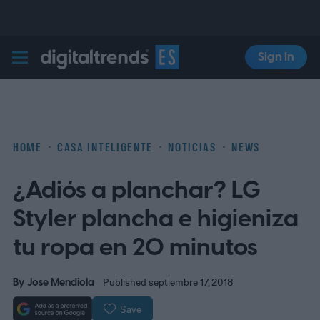
Sign In
Digital Trends Español
HOME
CASA INTELIGENTE
NOTICIAS
NEWS
¿Adiós a planchar? LG
Styler plancha e higieniza
tu ropa en 20 minutos
By
Jose Mendiola
Published septiembre 17, 2018
Save