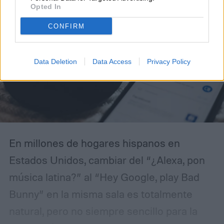
Opted In
CONFIRM
Data Deletion
Data Access
Privacy Policy
En millones de hogares hispanos en
Estados Unidos, cambiar del “¿Alexa, pon
música latina?” al “Hey Google, play Bad
Bunny” en la misma sala es totalmente
natural, pero no siempre sencillo para la