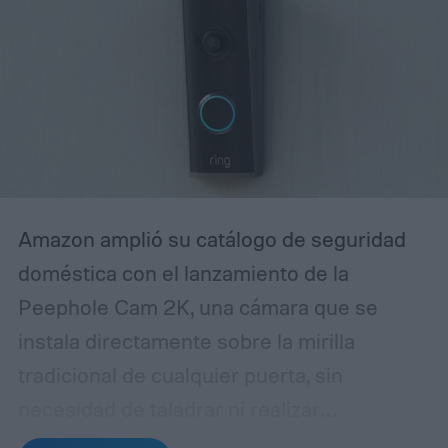
quien habla Spanglish de forma
espontánea. Entender cómo está diseñado
ese reconocimiento de voz —y ajustarlo a
tu familia— es clave para evitar
frustraciones y lograr que la bocina
realmente responda como un miembro
más del hogar.
Amazon amplió su catálogo de seguridad
doméstica con el lanzamiento de la
Peephole Cam 2K, una cámara que se
instala directamente sobre la mirilla
tradicional de cualquier puerta, sin
necesidad de taladrar ni realizar
modificaciones estructurales. El dispositivo