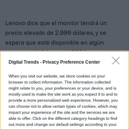
Lenovo dice que el monitor tendrá un
precio elevado de 2.999 dólares, y se
espera que esté disponible en algún
momento de febrero de 2024.
Digital Trends -
Privacy Preference Center
Parece que vamos a ver muchas
When you visit our website, we store cookies on your
innovaciones en el espacio de monitores y
browser to collect information. The information collected
pantallas el próximo año. Hace solo un par
might relate to you, your preferences or your device, and is
mostly used to make the site work as you expect it to and to
de días, vimos una gran cantidad de nuevos
provide a more personalized web experience. However, you
can choose not to allow certain types of cookies, which may
paneles de TCL, incluido el exclusivo OLED
impact your experience of the site and the services we are
4K de 31 pulgadas con una forma de estilo
able to offer. Click on the different category headings to find
out more and change our default settings according to your
cóncavo capaz de ofrecer una experiencia