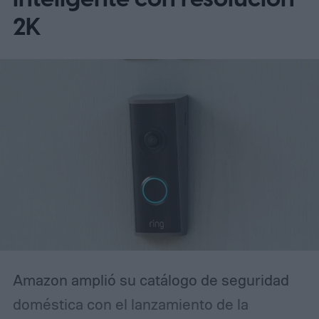
multilingües que permiten combinar
2K
idiomas sin tener que entrar cada vez a la
configuración del dispositivo, aunque sus
límites siguen siendo importantes para
quien habla Spanglish de forma
espontánea. Entender cómo está diseñado
ese reconocimiento de voz —y ajustarlo a
tu familia— es clave para evitar
frustraciones y lograr que la bocina
realmente responda como un miembro
más del hogar.
Amazon amplió su catálogo de seguridad
doméstica con el lanzamiento de la