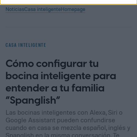
Noticias
Casa inteligente
Homepage
CASA INTELIGENTE
Cómo configurar tu
bocina inteligente para
entender a tu familia
“Spanglish”
Las bocinas inteligentes con Alexa, Siri o
Google Assistant pueden confundirse
cuando en casa se mezcla español, inglés y
Spanglish en la misma conversación. Te