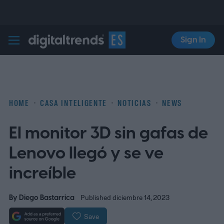
Sign In
Digital Trends Español
HOME
CASA INTELIGENTE
NOTICIAS
NEWS
El monitor 3D sin gafas de
Lenovo llegó y se ve
increíble
By
Diego Bastarrica
Published diciembre 14, 2023
Save