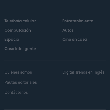
acuerdo con medios especializados, estas
mejoras se traducen en mayor detalle en
Telefonía celular
Entretenimiento
escenas oscuras y una experiencia visual
Computación
Autos
más fluida en general.
Espacio
Cine en casa
Casa inteligente
Quiénes somos
Digital Trends en Inglés
Pautas editoriales
Contáctenos