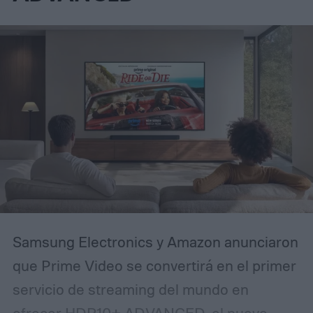
seis aumentos de zoom junto con un
campo de visión de 140 grados tanto en
sentido horizontal como vertical, lo
suficientemente amplio para captar a un
visitante de pies a cabeza. El sistema
conserva, además, la doble función de
vigilancia y mirilla óptica tradicional, un
rasgo que ha caracterizado a esta línea de
productos desde sus primeras versiones.
Samsung Electronics y Amazon anunciaron
que Prime Video se convertirá en el primer
servicio de streaming del mundo en
ofrecer HDR10+ ADVANCED, el nuevo