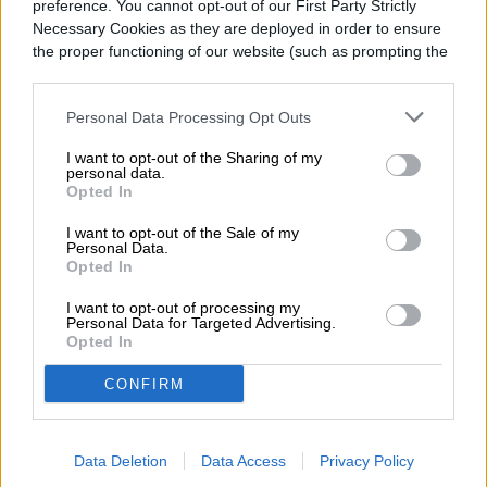
preference. You cannot opt-out of our First Party Strictly
similar a la 3D mientras se juega.
Necessary Cookies as they are deployed in order to ensure
the proper functioning of our website (such as prompting the
cookie banner and remembering your settings, to log into
your account, to redirect you when you log out, etc.).
Personal Data Processing Opt Outs
Diego Bastarrica
I want to opt-out of the Sharing of my
personal data.
Senior Editor
Opted In
I want to opt-out of the Sale of my
Personal Data.
Opted In
Diego Bastarrica es Senior Editor y Head of
I want to opt-out of processing my
Personal Data for Targeted Advertising.
Content en Digital Trends en Español,
Opted In
donde lidera la estrategia editorial, SEO…
CONFIRM
Topics
Data Deletion
Data Access
Privacy Policy