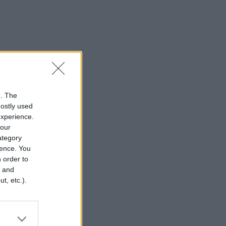
n. The
mostly used
experience.
your
category
rence. You
 order to
r and
t, etc.).