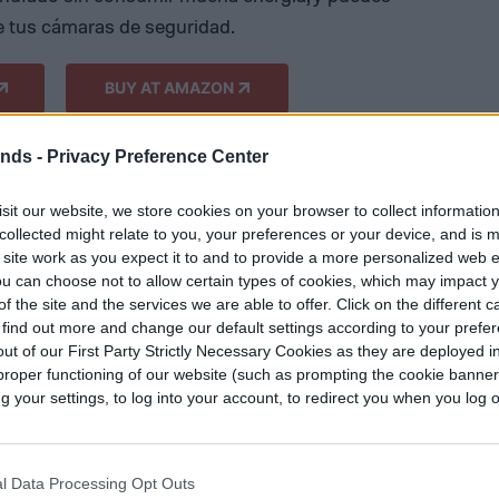
de tus cámaras de seguridad.
BUY AT AMAZON
ends -
Privacy Preference Center
sit our website, we store cookies on your browser to collect informatio
collected might relate to you, your preferences or your device, and is 
 site work as you expect it to and to provide a more personalized web 
u can choose not to allow certain types of cookies, which may impact 
f the site and the services we are able to offer. Click on the different 
 find out more and change our default settings according to your prefe
ut of our First Party Strictly Necessary Cookies as they are deployed in
proper functioning of our website (such as prompting the cookie banne
your settings, to log into your account, to redirect you when you log ou
l Data Processing Opt Outs