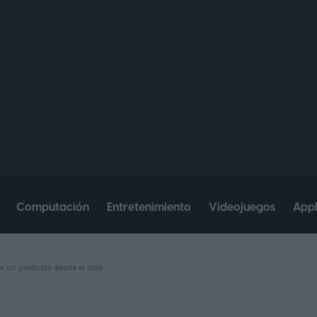
Computación
Entretenimiento
Videojuegos
App
s un producto desde el sitio