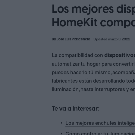
Los mejores dis
HomeKit compa
By
Jose Luis Plascencia
Updated marzo 3, 2022
La compatibilidad con
dispositiv
automatizar tu hogar para convertirl
puedes hacerlo tú mismo, acompañado
fabricantes están desarrollando tod
iluminación, hasta interruptores y e
Te va a interesar:
Los mejores enchufes intelig
Cómo controlar tu iluminación