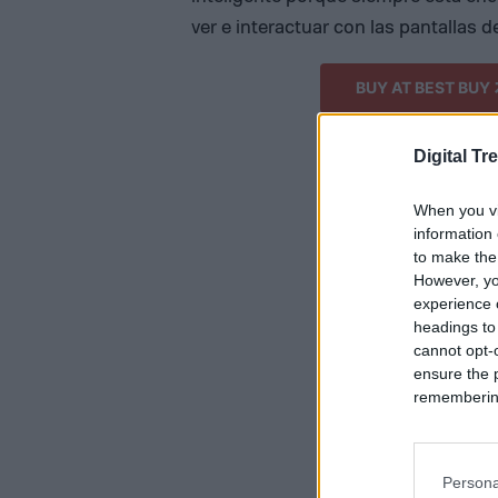
ver e interactuar con las pantallas 
BUY AT BEST BUY
Digital Tr
When you vi
information 
to make the
However, yo
experience o
headings to
cannot opt-o
ensure the 
remembering 
Persona