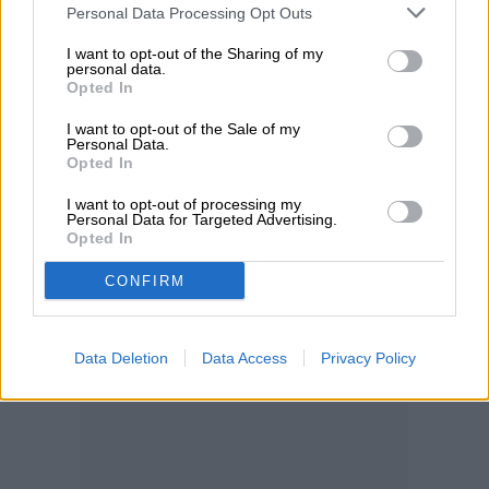
de Google. Si estás buscando de otra
Personal Data Processing Opt Outs
manera o no puedes seguir el enlace de
I want to opt-out of the Sharing of my
personal data.
inmediato, la ID del applet para esta regla
Opted In
478848
es
.
I want to opt-out of the Sale of my
Personal Data.
Opted In
I want to opt-out of processing my
Personal Data for Targeted Advertising.
Opted In
CONFIRM
Data Deletion
Data Access
Privacy Policy