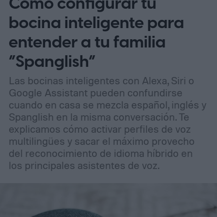
Cómo configurar tu
para atraer tanto a entusiastas como a
profesionales.
bocina inteligente para
entender a tu familia
“Spanglish”
Las bocinas inteligentes con Alexa, Siri o
Google Assistant pueden confundirse
cuando en casa se mezcla español, inglés y
Spanglish en la misma conversación. Te
explicamos cómo activar perfiles de voz
multilingües y sacar el máximo provecho
del reconocimiento de idioma híbrido en
los principales asistentes de voz.