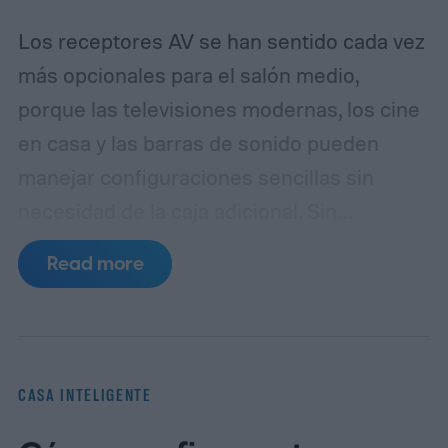
Los receptores AV se han sentido cada vez
más opcionales para el salón medio,
porque las televisiones modernas, los cine
en casa y las barras de sonido pueden
manejar configuraciones sencillas sin
necesidad de la caja adicional.
Sin
embargo, la última gama CINEMA Series 2
Read more
de Marantz te obliga a prestar atención a
las especificaciones y al precio. La nueva
CINEMA Series 2, que consta de cuatro
modelos diferentes, cuenta con suficientes
CASA INTELIGENTE
actualizaciones de hardware y software