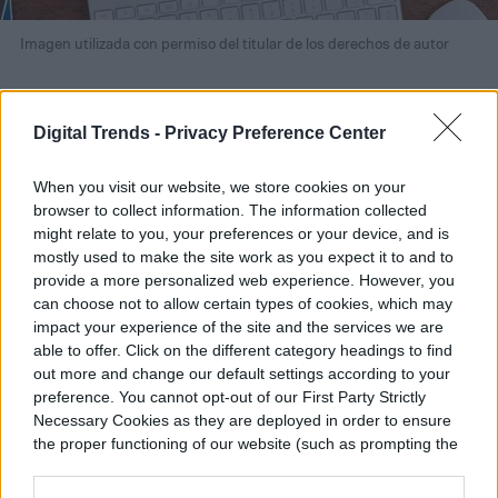
Imagen utilizada con permiso del titular de los derechos de autor
Puedes crear tus propias reglas IFTTT
(conocidas en la plataforma como applets)
Digital Trends -
Privacy Preference Center
para el Asistente de Google (que,
When you visit our website, we store cookies on your
nuevamente, funcionará a través de Google
browser to collect information. The information collected
might relate to you, your preferences or your device, and is
Home), pero para los recién llegados es
mostly used to make the site work as you expect it to and to
provide a more personalized web experience. However, you
mucho más fácil encontrar un applet que
can choose not to allow certain types of cookies, which may
alguien más ya ha creado.
impact your experience of the site and the services we are
able to offer. Click on the different category headings to find
out more and change our default settings according to your
Si estás en un navegador, puedes hacerlo
preference. You cannot opt-out of our First Party Strictly
Necessary Cookies as they are deployed in order to ensure
Agregar una
dirigiéndote a la página para
the proper functioning of our website (such as prompting the
tarea a Todoist
en la categoría Asistente
cookie banner and remembering your settings, to log into
your account, to redirect you when you log out, etc.).