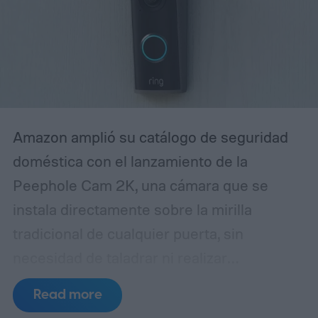
ese reconocimiento de voz —y ajustarlo a
tu familia— es clave para evitar
frustraciones y lograr que la bocina
realmente responda como un miembro
más del hogar.
Amazon amplió su catálogo de seguridad
doméstica con el lanzamiento de la
Peephole Cam 2K, una cámara que se
instala directamente sobre la mirilla
tradicional de cualquier puerta, sin
necesidad de taladrar ni realizar
modificaciones estructurales. El dispositivo
Read more
está pensado especialmente para quienes