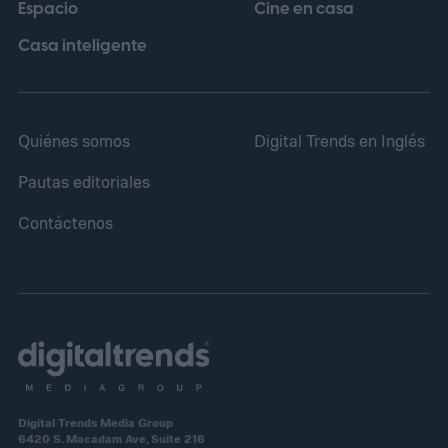
Espacio
Cine en casa
vigilancia y mirilla óptica tradicional, un
rasgo que ha caracterizado a esta línea de
Casa inteligente
productos desde sus primeras versiones.
Quiénes somos
Digital Trends en Inglés
Pautas editoriales
Contáctenos
Digital Trends Media Group
6420 S. Macadam Ave, Suite 216