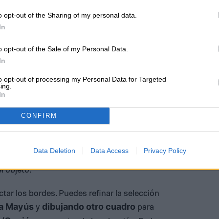
o opt-out of the Sharing of my personal data.
In
o opt-out of the Sale of my Personal Data.
In
to opt-out of processing my Personal Data for Targeted
ing.
In
CONFIRM
el objeto que deseas ajustar. Asegúrate que todo
Data Deletion
Data Access
Privacy Policy
endrás los mejores resultados si dibujas el
 objeto.
ar los bordes. Puedes refinar la selección
y
para
la Mayús
dibujando otro cuadro