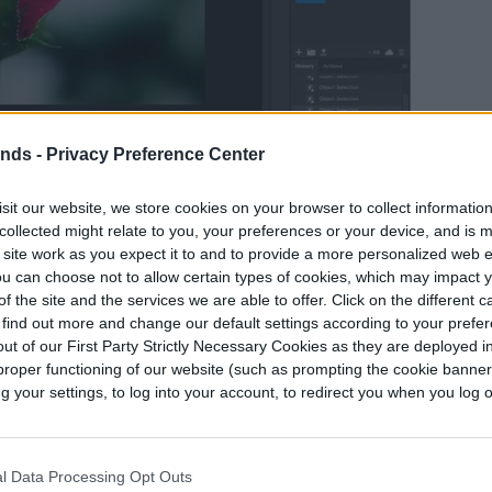
ends -
Privacy Preference Center
hos de autor
ona la
.
Herramienta de selección de objetos
sit our website, we store cookies on your browser to collect informatio
collected might relate to you, your preferences or your device, and is 
de selección: mantén presionado el icono para
 site work as you expect it to and to provide a more personalized web 
n a
.
Selección de objetos
u can choose not to allow certain types of cookies, which may impact 
f the site and the services we are able to offer. Click on the different 
 find out more and change our default settings according to your prefe
ut of our First Party Strictly Necessary Cookies as they are deployed in
proper functioning of our website (such as prompting the cookie banne
your settings, to log into your account, to redirect you when you log ou
l Data Processing Opt Outs