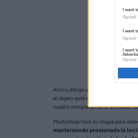
I want t
Opted 
I want t
Opted 
I want 
Advertis
Opted 
Ahora, dibuja un cuadro alrededor d
el objeto esté dentro de la caja; obt
cuadro completamente alrededor del
Photoshop hará su magia para detect
manteniendo presionada la tec