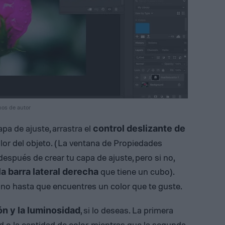
hos de autor
pa de ajuste, arrastra el
control deslizante de
lor del objeto. (La ventana de Propiedades
spués de crear tu capa de ajuste, pero si no,
que tiene un cubo).
la barra lateral derecha
tono hasta que encuentres un color que te guste.
, si lo deseas. La primera
ón y la luminosidad
d o la cantidad de color, mientras que la segunda