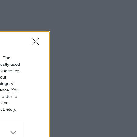
n. The
mostly used
experience.
your
category
rence. You
 order to
r and
t, etc.).