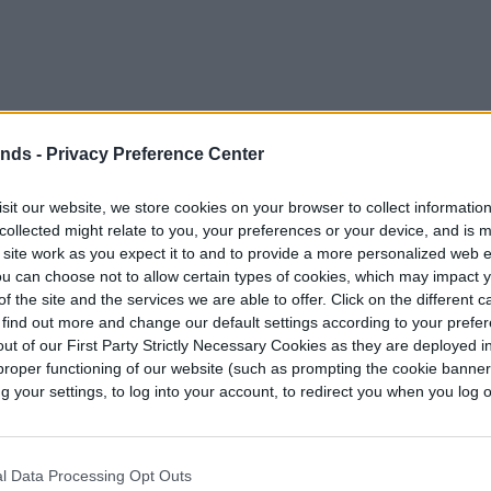
ends -
Privacy Preference Center
que las muestras de suelo traídas de la luna no
sit our website, we store cookies on your browser to collect informatio
onentes desconocidos que dañarían la vida
collected might relate to you, your preferences or your device, and is 
 espolvorearon con el regolito lunar y nunca se
 site work as you expect it to and to provide a more personalized web 
u can choose not to allow certain types of cookies, which may impact 
f the site and the services we are able to offer. Click on the different 
 find out more and change our default settings according to your prefe
udio y distinguido profesor de ciencias hortícolas
ut of our First Party Strictly Necessary Cookies as they are deployed in
mentación y la Agricultura de la UF (UF / IFAS),
proper functioning of our website (such as prompting the cookie banne
fico.
your settings, to log into your account, to redirect you when you log ou
más largas, podemos usar la Luna como centro o
ntido que queramos usar el suelo que ya está allí
l Data Processing Opt Outs