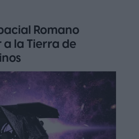
spacial Romano
 a la Tierra de
inos