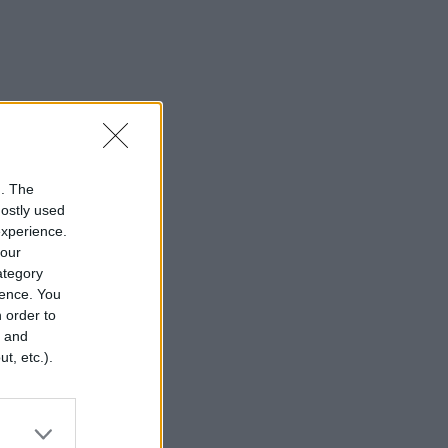
n. The
mostly used
experience.
your
category
rence. You
 order to
r and
t, etc.).