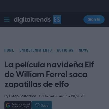
Sign In
Digital Trends Español
HOME
ENTRETENIMIENTO
NOTICIAS
NEWS
La película navideña Elf
de William Ferrel saca
zapatillas de elfo
By
Diego Bastarrica
Published noviembre 28, 2023
Save