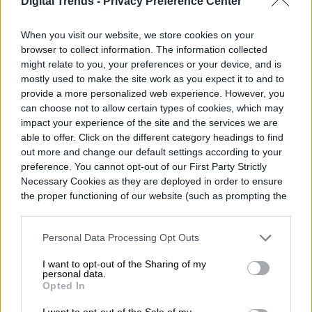
Digital Trends -
Privacy Preference Center
para promocionar The
When you visit our website, we store cookies on your
Last House
browser to collect information. The information collected
might relate to you, your preferences or your device, and is
mostly used to make the site work as you expect it to and to
provide a more personalized web experience. However, you
can choose not to allow certain types of cookies, which may
impact your experience of the site and the services we are
able to offer. Click on the different category headings to find
out more and change our default settings according to your
preference. You cannot opt-out of our First Party Strictly
Necessary Cookies as they are deployed in order to ensure
the proper functioning of our website (such as prompting the
cookie banner and remembering your settings, to log into
your account, to redirect you when you log out, etc.).
Personal Data Processing Opt Outs
I want to opt-out of the Sharing of my
personal data.
Opted In
Una instalación publicitaria inusual ha
I want to opt-out of the Sale of my