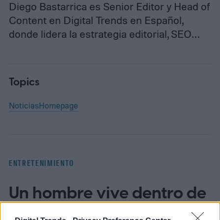
Diego Bastarrica es Senior Editor y Head of
Content en Digital Trends en Español,
donde lidera la estrategia editorial, SEO…
Topics
Noticias
Homepage
ENTRETENIMIENTO
Un hombre vive dentro de
una valla publicitaria