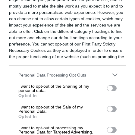
Topics
mostly used to make the site work as you expect it to and to
provide a more personalized web experience. However, you
can choose not to allow certain types of cookies, which may
Noticias
Homepage
impact your experience of the site and the services we are
able to offer. Click on the different category headings to find
out more and change our default settings according to your
preference. You cannot opt-out of our First Party Strictly
Necessary Cookies as they are deployed in order to ensure
ENTRETENIMIENTO
the proper functioning of our website (such as prompting the
cookie banner and remembering your settings, to log into
your account, to redirect you when you log out, etc.).
‘The Legend of Zelda’
Personal Data Processing Opt Outs
sería el adiós de Sam Neill
I want to opt-out of the Sharing of my
personal data.
al cine
Opted In
I want to opt-out of the Sale of my
Personal Data.
Opted In
I want to opt-out of processing my
Personal Data for Targeted Advertising.