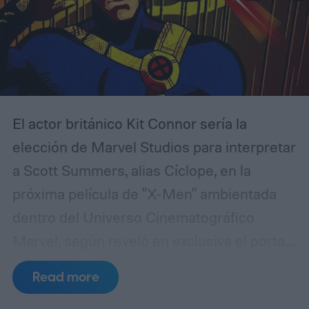
sus objetivos en taquilla y, aun así,
contribuir a otras áreas del conglomerado.
El actor británico Kit Connor sería la
elección de Marvel Studios para interpretar
a Scott Summers, alias Cíclope, en la
próxima película de "X-Men" ambientada
dentro del Universo Cinematográfico
Marvel, según reveló en exclusiva el portal
especializado Deadline. La decisión final
Read more
habría llegado la semana pasada, tras un