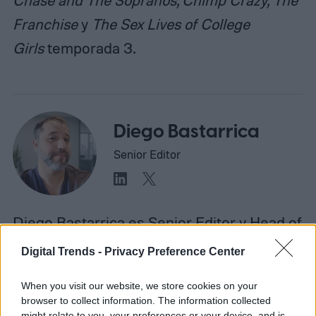
Chase and The Sopranos, Chimp Crazy,
The
Franchise
y
The Sex Lives of College
Girls
temporada 3.
Diego Bastarrica
Senior Editor
Diego Bastarrica es Senior Editor y Head of
Content en Digital Trends en Español,
Digital Trends -
Privacy Preference Center
donde lidera la estrategia editorial, SEO…
When you visit our website, we store cookies on your
browser to collect information. The information collected
might relate to you, your preferences or your device, and is