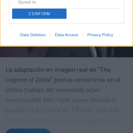
Opted In
CONFIRM
Data Deletion
Data Access
Privacy Policy
La adaptación en imagen real de "The
Legend of Zelda" podría convertirse en el
último trabajo del recordado actor
neozelandés Sam Neill, quien falleció el
pasado 13 de julio a los 78 años tras una
batalla contra una neumonía.
Según reveló
el medio especializado Deadline, Neill