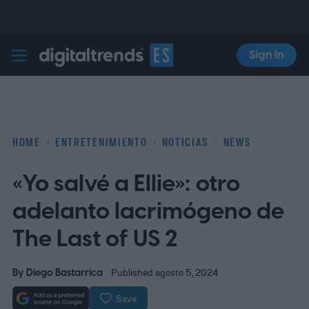
Sign In
Digital Trends Español
HOME
ENTRETENIMIENTO
NOTICIAS
NEWS
«Yo salvé a Ellie»: otro
adelanto lacrimógeno de
The Last of US 2
By
Diego Bastarrica
Published agosto 5, 2024
Save