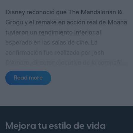
Disney reconoció que The Mandalorian &
Grogu y el remake en acción real de Moana
tuvieron un rendimiento inferior al
esperado en las salas de cine. La
confirmación fue realizada por Josh
D’Amaro, director ejecutivo de la compañía,
durante una llamada con inversores en la
Read more
que se analizaron los resultados
financieros más recientes del estudio.
El
ejecutivo evitó presentar ambas
producciones como fracasos absolutos
para Disney. De acuerdo con su
Mejora tu estilo de vida
explicación, las grandes franquicias de la