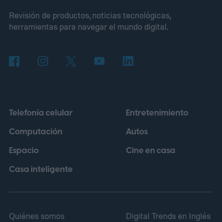
Revisión de productos, noticias tecnológicas,
compañía no generan ingresos únicamente
herramientas para navegar el mundo digital.
a través de la venta de entradas. También
impulsan el comercio minorista, los
parques temáticos, los videojuegos, las
plataformas de streaming y la venta de
productos licenciados. Bajo esa
Telefonía celular
Entretenimiento
perspectiva, una película puede no cumplir
Computación
Autos
sus objetivos en taquilla y, aun así,
Espacio
Cine en casa
contribuir a otras áreas del conglomerado.
Casa inteligente
Quiénes somos
Digital Trends en Inglés