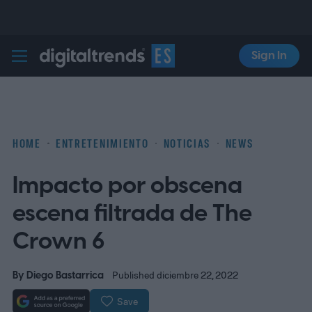
Sign In
Digital Trends Español
HOME
ENTRETENIMIENTO
NOTICIAS
NEWS
Impacto por obscena
escena filtrada de The
Crown 6
By
Diego Bastarrica
Published diciembre 22, 2022
Save