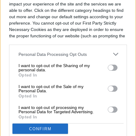
impact your experience of the site and the services we are
able to offer. Click on the different category headings to find
out more and change our default settings according to your
preference. You cannot opt-out of our First Party Strictly
Una instalación publicitaria inusual ha
Necessary Cookies as they are deployed in order to ensure
the proper functioning of our website (such as prompting the
captado la atención de transeúntes y
cookie banner and remembering your settings, to log into
conductores en Los Ángeles: desde el
your account, to redirect you when you log out, etc.).
Personal Data Processing Opt Outs
jueves 6 de agosto, un performer
I want to opt-out of the Sharing of my
permanece viviendo dentro de una valla
personal data.
Opted In
publicitaria amueblada a nueve metros de
I want to opt-out of the Sale of my
altura sobre Sunset Boulevard, en la
Personal Data.
Read more
Opted In
intersección con Selma Avenue, en West
I want to opt-out of processing my
Hollywood. La acción forma parte de una
Personal Data for Targeted Advertising.
Opted In
campaña promocional de Netflix para su
CONFIRM
nueva película de ciencia ficción y terror,
ENTRETENIMIENTO