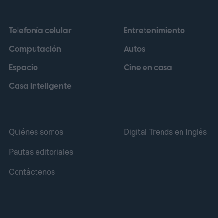
plataformas de streaming y la venta de
productos licenciados. Bajo esa
Telefonía celular
Entretenimiento
perspectiva, una película puede no cumplir
Computación
Autos
sus objetivos en taquilla y, aun así,
Espacio
Cine en casa
contribuir a otras áreas del conglomerado.
Casa inteligente
Quiénes somos
Digital Trends en Inglés
Pautas editoriales
Contáctenos