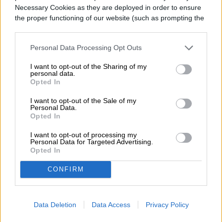
Necessary Cookies as they are deployed in order to ensure
Alex Norström, director comercial de
the proper functioning of our website (such as prompting the
cookie banner and remembering your settings, to log into
Freemium Spotify, afirmó que el acuerdo
your account, to redirect you when you log out, etc.).
permite “unir el mundo de la música y el
Personal Data Processing Opt Outs
fútbol”. El Spotify Camp Nou será desde
I want to opt-out of the Sharing of my
personal data.
julio de 2022 “un escenario global para
Opted In
artistas, creadores, jugadores y
I want to opt-out of the Sale of my
Personal Data.
aficionados”.
Opted In
I want to opt-out of processing my
“Siempre hemos utilizado nuestra
Personal Data for Targeted Advertising.
Opted In
inversión en marketing para amplificar a los
CONFIRM
creadores de contenidos y artistas y esta
asociación llevará este enfoque a un nuevo
Data Deletion
Data Access
Privacy Policy
nivel. Estamos encantados de crear nuevas