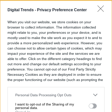
Digital Trends -
Privacy Preference Center
Una instalación publicitaria inusual ha
captado la atención de transeúntes y
When you visit our website, we store cookies on your
browser to collect information. The information collected
conductores en Los Ángeles: desde el
might relate to you, your preferences or your device, and is
jueves 6 de agosto, un performer
mostly used to make the site work as you expect it to and to
provide a more personalized web experience. However, you
permanece viviendo dentro de una valla
can choose not to allow certain types of cookies, which may
publicitaria amueblada a nueve metros de
impact your experience of the site and the services we are
able to offer. Click on the different category headings to find
altura sobre Sunset Boulevard, en la
out more and change our default settings according to your
Read more
preference. You cannot opt-out of our First Party Strictly
intersección con Selma Avenue, en West
Necessary Cookies as they are deployed in order to ensure
Hollywood. La acción forma parte de una
the proper functioning of our website (such as prompting the
cookie banner and remembering your settings, to log into
campaña promocional de Netflix para su
your account, to redirect you when you log out, etc.).
Personal Data Processing Opt Outs
nueva película de ciencia ficción y terror,
ENTRETENIMIENTO
The Last House (La última casa),
I want to opt-out of the Sharing of my
personal data.