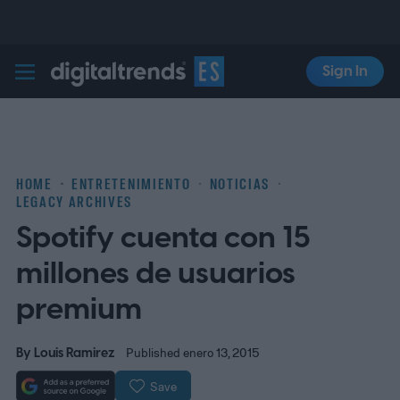
Sign In
Digital Trends Español
HOME
ENTRETENIMIENTO
NOTICIAS
LEGACY ARCHIVES
Spotify cuenta con 15
millones de usuarios
premium
By
Louis Ramirez
Published enero 13, 2015
Save