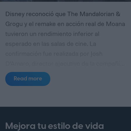
Disney reconoció que The Mandalorian &
Grogu y el remake en acción real de Moana
tuvieron un rendimiento inferior al
esperado en las salas de cine. La
confirmación fue realizada por Josh
D’Amaro, director ejecutivo de la compañía,
durante una llamada con inversores en la
Read more
que se analizaron los resultados
financieros más recientes del estudio.
El
ejecutivo evitó presentar ambas
producciones como fracasos absolutos
para Disney. De acuerdo con su
Mejora tu estilo de vida