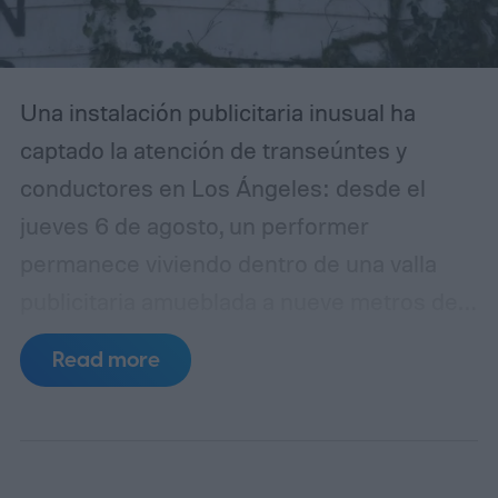
Una instalación publicitaria inusual ha
captado la atención de transeúntes y
conductores en Los Ángeles: desde el
jueves 6 de agosto, un performer
permanece viviendo dentro de una valla
publicitaria amueblada a nueve metros de
altura sobre Sunset Boulevard, en la
Read more
intersección con Selma Avenue, en West
Hollywood. La acción forma parte de una
campaña promocional de Netflix para su
nueva película de ciencia ficción y terror,