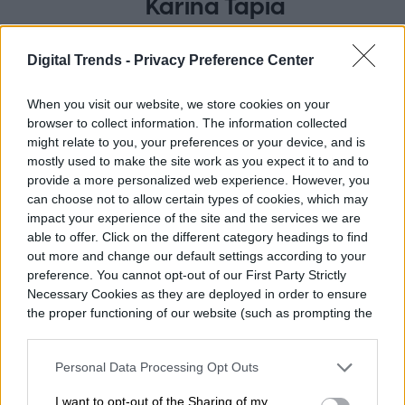
Karina Tapia
Digital Trends -
Privacy Preference Center
Redes sociales (Facebook, Instagram,
When you visit our website, we store cookies on your
browser to collect information. The information collected
TikTok), videojuegos y las últimas
might relate to you, your preferences or your device, and is
tendencias del internet y la industria
mostly used to make the site work as you expect it to and to
tecnológica…
provide a more personalized web experience. However, you
can choose not to allow certain types of cookies, which may
impact your experience of the site and the services we are
able to offer. Click on the different category headings to find
out more and change our default settings according to your
Topics
preference. You cannot opt-out of our First Party Strictly
Necessary Cookies as they are deployed in order to ensure
Noticias
Homepage
the proper functioning of our website (such as prompting the
cookie banner and remembering your settings, to log into
your account, to redirect you when you log out, etc.).
Personal Data Processing Opt Outs
I want to opt-out of the Sharing of my