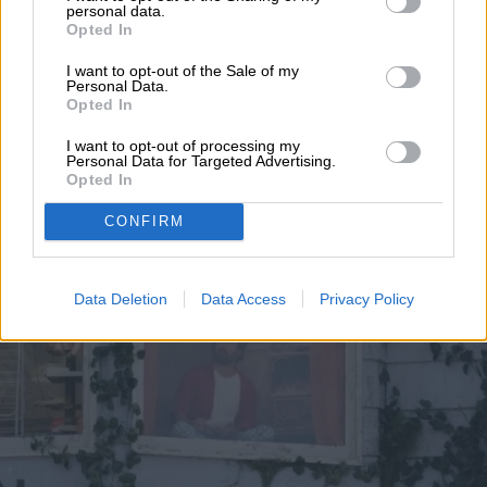
personal data.
ENTRETENIMIENTO
Opted In
Un hombre vive dentro de
I want to opt-out of the Sale of my
Personal Data.
Opted In
una valla publicitaria
I want to opt-out of processing my
para promocionar The
Personal Data for Targeted Advertising.
Opted In
Last House
CONFIRM
Data Deletion
Data Access
Privacy Policy