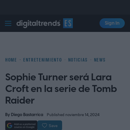
Sign In
Digital Trends Español
HOME
ENTRETENIMIENTO
NOTICIAS
NEWS
Sophie Turner será Lara
Croft en la serie de Tomb
Raider
By
Diego Bastarrica
Published noviembre 14, 2024
Save