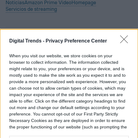
Noticias
Amazon Prime Video
Homepage
Servicios de streaming
Digital Trends -
Privacy Preference Center
ENTRETENIMIENTO
When you visit our website, we store cookies on your
Un hombre vive dentro de
browser to collect information. The information collected
might relate to you, your preferences or your device, and is
una valla publicitaria
mostly used to make the site work as you expect it to and to
provide a more personalized web experience. However, you
para promocionar The
can choose not to allow certain types of cookies, which may
impact your experience of the site and the services we are
Last House
able to offer. Click on the different category headings to find
out more and change our default settings according to your
preference. You cannot opt-out of our First Party Strictly
Necessary Cookies as they are deployed in order to ensure
the proper functioning of our website (such as prompting the
cookie banner and remembering your settings, to log into