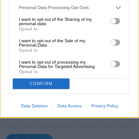
your account, to redirect you when you log out, etc.).
Personal Data Processing Opt Outs
I want to opt-out of the Sharing of my
personal data.
Opted In
I want to opt-out of the Sale of my
Personal Data.
Opted In
I want to opt-out of processing my
Personal Data for Targeted Advertising.
Una instalación publicitaria inusual ha
Opted In
captado la atención de transeúntes y
CONFIRM
conductores en Los Ángeles: desde el
jueves 6 de agosto, un performer
Data Deletion
Data Access
Privacy Policy
permanece viviendo dentro de una valla
publicitaria amueblada a nueve metros de
altura sobre Sunset Boulevard, en la