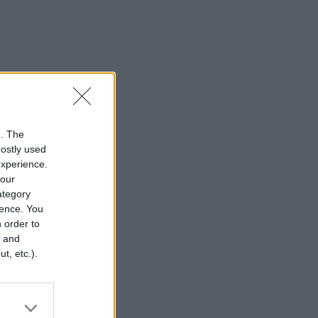
n. The
mostly used
experience.
your
category
rence. You
 order to
r and
t, etc.).