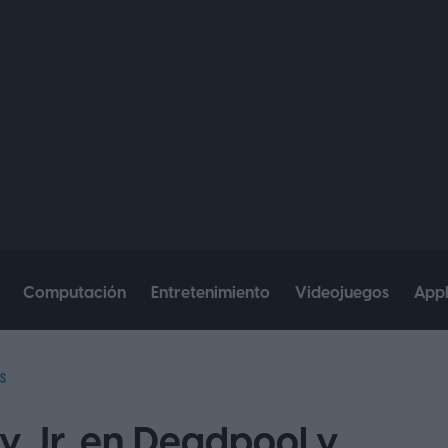
Computación
Entretenimiento
Videojuegos
App
S
 Jr. en Deadpool y