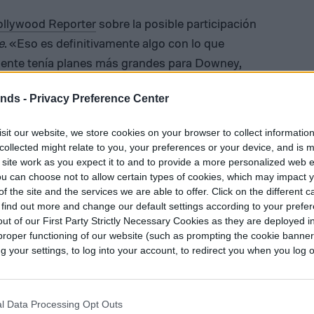
ollywood Reporter
sobre la posible participación
e
. «Eso es definitivamente algo con lo que
ente tenía planes más grandes para Downey,
o del Doctor Doom. En última instancia, creo que
ends -
Privacy Preference Center
ó, aunque no tengo la verdadera razón por la que
wney y Jon Favreau en la escena juntos.
sit our website, we store cookies on your browser to collect informatio
collected might relate to you, your preferences or your device, and is 
nemos el borrador de Downey».
 site work as you expect it to and to provide a more personalized web 
u can choose not to allow certain types of cookies, which may impact 
 Doom.
f the site and the services we are able to offer. Click on the different 
 find out more and change our default settings according to your prefe
s in Marvel Studios’ Avengers:
ut of our First Party Strictly Necessary Cookies as they are deployed in
s May 2026.
#SDCC
proper functioning of our website (such as prompting the cookie banne
your settings, to log into your account, to redirect you when you log ou
x9owZjG
os (@MarvelStudios)
July 28, 2024
l Data Processing Opt Outs