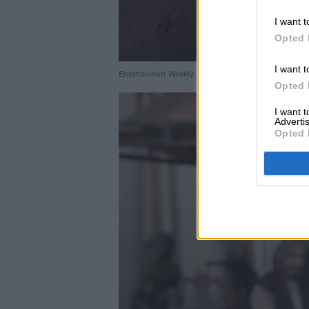
I want t
Opted 
I want t
Entertainmnt Weekly
Opted 
I want 
Advertis
Opted 