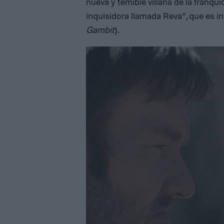
nueva y temible villana de la franqu
inquisidora llamada Reva”, que es i
Gambit
).