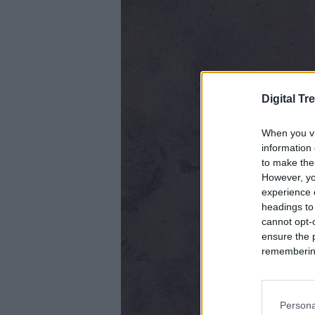
Digital Tr
When you vi
information 
to make the
However, yo
experience o
headings to
cannot opt-o
ensure the 
remembering 
Persona