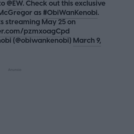
to
@EW
. Check out this exclusive
 McGregor as
#ObiWanKenobi
.
rts streaming May 25 on
ter.com/pzmxoagCpd
obi (@obiwankenobi)
March 9,