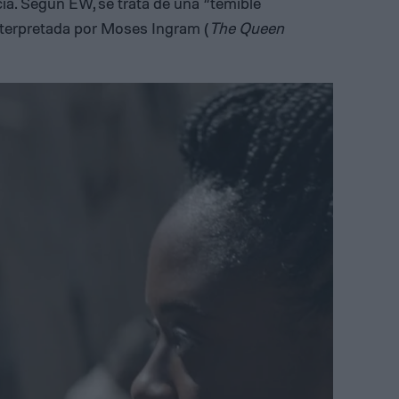
icia. Según EW, se trata de una “temible
nterpretada por Moses Ingram (
The Queen