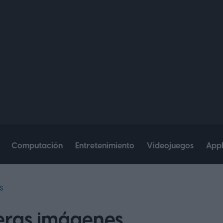
Computación
Entretenimiento
Videojuegos
App
S
meras imágenes