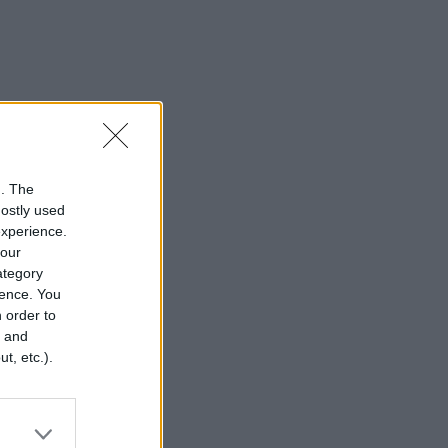
n. The
mostly used
experience.
your
category
rence. You
 order to
r and
t, etc.).