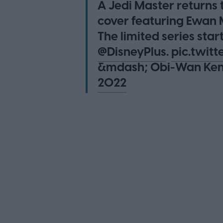
A Jedi Master returns 
cover featuring Ewan
The limited series sta
@DisneyPlus
.
pic.twit
&mdash; Obi-Wan Ken
2022