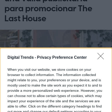
para promocionar The
Last House
Digital Trends -
Privacy Preference Center
When you visit our website, we store cookies on your
browser to collect information. The information collected
might relate to you, your preferences or your device, and is
mostly used to make the site work as you expect it to and to
provide a more personalized web experience. However, you
can choose not to allow certain types of cookies, which may
impact your experience of the site and the services we are
Una instalación publicitaria inusual ha
able to offer. Click on the different category headings to find
out more and change our default settings according to your