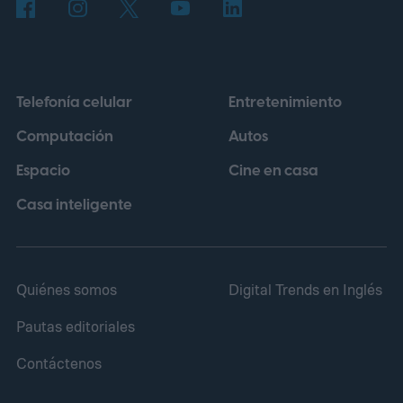
parques temáticos, los videojuegos, las
plataformas de streaming y la venta de
productos licenciados. Bajo esa
Telefonía celular
Entretenimiento
perspectiva, una película puede no cumplir
Computación
Autos
sus objetivos en taquilla y, aun así,
Espacio
Cine en casa
contribuir a otras áreas del conglomerado.
Casa inteligente
Quiénes somos
Digital Trends en Inglés
Pautas editoriales
Contáctenos