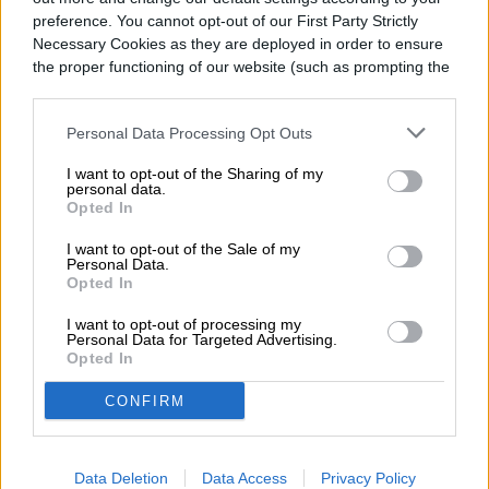
captado la atención de transeúntes y
preference. You cannot opt-out of our First Party Strictly
Necessary Cookies as they are deployed in order to ensure
conductores en Los Ángeles: desde el
the proper functioning of our website (such as prompting the
jueves 6 de agosto, un performer
cookie banner and remembering your settings, to log into
your account, to redirect you when you log out, etc.).
permanece viviendo dentro de una valla
Personal Data Processing Opt Outs
publicitaria amueblada a nueve metros de
I want to opt-out of the Sharing of my
personal data.
altura sobre Sunset Boulevard, en la
Opted In
Read more
intersección con Selma Avenue, en West
I want to opt-out of the Sale of my
Personal Data.
Hollywood. La acción forma parte de una
Opted In
campaña promocional de Netflix para su
I want to opt-out of processing my
Personal Data for Targeted Advertising.
nueva película de ciencia ficción y terror,
Opted In
ENTRETENIMIENTO
The Last House (La última casa),
CONFIRM
‘The Legend of Zelda’
protagonizada por Greta Lee y Wagner
Moura y dirigida por Louis Leterrier,
sería el adiós de Sam Neill
Data Deletion
Data Access
Privacy Policy