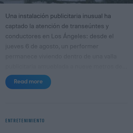
Una instalación publicitaria inusual ha
captado la atención de transeúntes y
conductores en Los Ángeles: desde el
jueves 6 de agosto, un performer
permanece viviendo dentro de una valla
publicitaria amueblada a nueve metros de
altura sobre Sunset Boulevard, en la
Read more
intersección con Selma Avenue, en West
Hollywood. La acción forma parte de una
campaña promocional de Netflix para su
nueva película de ciencia ficción y terror,
ENTRETENIMIENTO
The Last House (La última casa),