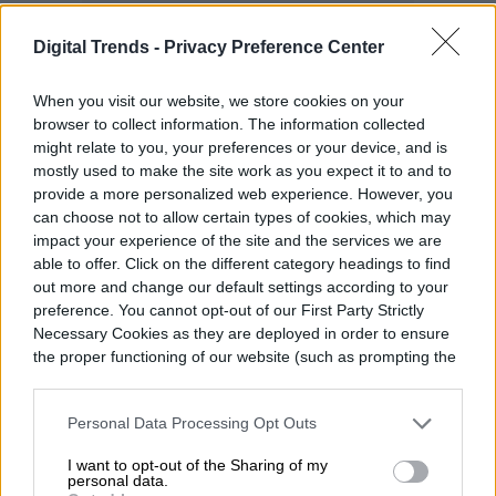
Digital Trends -
Privacy Preference Center
When you visit our website, we store cookies on your
browser to collect information. The information collected
Los nuevos clientes del servicio de Internet
might relate to you, your preferences or your device, and is
mostly used to make the site work as you expect it to and to
Fios para consumidores de Verzion
provide a more personalized web experience. However, you
también obtienen un año gratis de Disney
can choose not to allow certain types of cookies, which may
impact your experience of the site and the services we are
Plus con la oferta extendida a los clientes
able to offer. Click on the different category headings to find
nuevos y actuales de Verizon 5G Home
out more and change our default settings according to your
preference. You cannot opt-out of our First Party Strictly
Internet.
Necessary Cookies as they are deployed in order to ensure
the proper functioning of our website (such as prompting the
cookie banner and remembering your settings, to log into
En el pasado, servicios como Xbox Game
your account, to redirect you when you log out, etc.).
Personal Data Processing Opt Outs
Pass Ultimate también incluían un mes de
Disney Plus si ya estabas registrado en el
I want to opt-out of the Sharing of my
personal data.