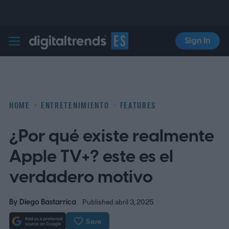
Sign In
Digital Trends Español
HOME
ENTRETENIMIENTO
FEATURES
¿Por qué existe realmente
Apple TV+? este es el
verdadero motivo
By
Diego Bastarrica
Published abril 3, 2025
Save