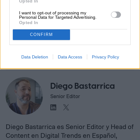
Opted In
I want to opt-out of processing my
Personal Data for Targeted Advertising.
Opted In
CONFIRM
Apple TV+ está disponible por 9,99 dólares
al mes.
Data Deletion
Data Access
Privacy Policy
Diego Bastarrica
Senior Editor
Diego Bastarrica es Senior Editor y Head of
Content en Digital Trends en Español,