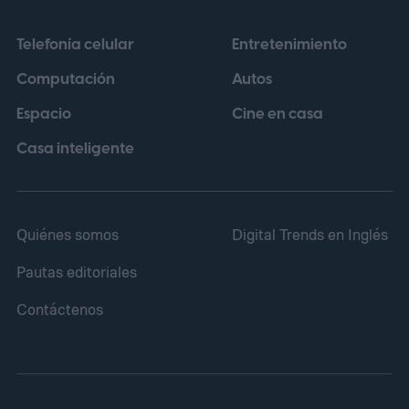
productos licenciados. Bajo esa
Telefonía celular
Entretenimiento
perspectiva, una película puede no cumplir
Computación
Autos
sus objetivos en taquilla y, aun así,
Espacio
Cine en casa
contribuir a otras áreas del conglomerado.
Casa inteligente
Quiénes somos
Digital Trends en Inglés
Pautas editoriales
Contáctenos