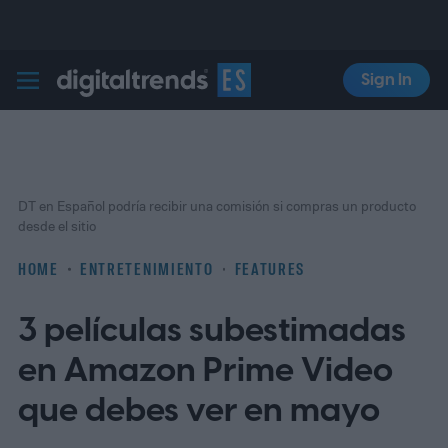
Sign In
Digital Trends Español
DT en Español podría recibir una comisión si compras un producto
desde el sitio
HOME
ENTRETENIMIENTO
FEATURES
3 películas subestimadas
en Amazon Prime Video
que debes ver en mayo