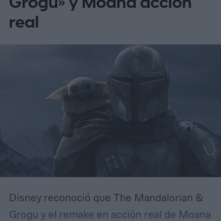
Grogu» y Moana acción
posproducción, con estreno confirmado
real
para el 30 de abril de 2027.
Disney reconoció que The Mandalorian &
Grogu y el remake en acción real de Moana