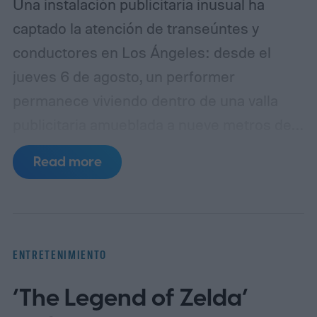
Una instalación publicitaria inusual ha
captado la atención de transeúntes y
conductores en Los Ángeles: desde el
jueves 6 de agosto, un performer
permanece viviendo dentro de una valla
publicitaria amueblada a nueve metros de
altura sobre Sunset Boulevard, en la
Read more
intersección con Selma Avenue, en West
Hollywood. La acción forma parte de una
campaña promocional de Netflix para su
nueva película de ciencia ficción y terror,
ENTRETENIMIENTO
The Last House (La última casa),
‘The Legend of Zelda’
protagonizada por Greta Lee y Wagner