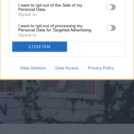
una valla publicitaria
I want to opt-out of the Sale of my
Personal Data.
para promocionar The
Opted In
Last House
I want to opt-out of processing my
Personal Data for Targeted Advertising.
Opted In
CONFIRM
Data Deletion
Data Access
Privacy Policy