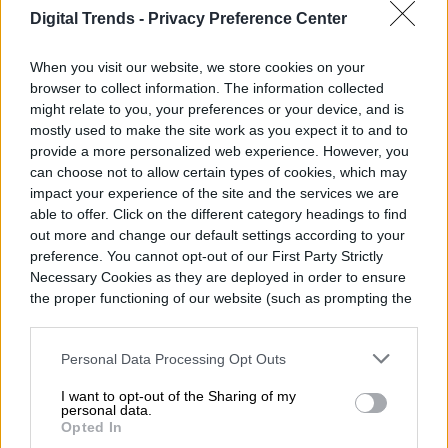
Digital Trends -
Privacy Preference Center
Diego Bastarrica es Senior Editor y Head of
When you visit our website, we store cookies on your
Content en Digital Trends en Español,
browser to collect information. The information collected
donde lidera la estrategia editorial, SEO…
might relate to you, your preferences or your device, and is
mostly used to make the site work as you expect it to and to
provide a more personalized web experience. However, you
can choose not to allow certain types of cookies, which may
impact your experience of the site and the services we are
Topics
able to offer. Click on the different category headings to find
out more and change our default settings according to your
Amazon Prime Video
Homepage
Servicios de streaming
preference. You cannot opt-out of our First Party Strictly
Necessary Cookies as they are deployed in order to ensure
the proper functioning of our website (such as prompting the
cookie banner and remembering your settings, to log into
your account, to redirect you when you log out, etc.).
Personal Data Processing Opt Outs
ENTRETENIMIENTO
I want to opt-out of the Sharing of my
personal data.
Un hombre vive dentro de
Opted In