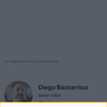
Five Nights At Freddy's | Official Trailer
Diego Bastarrica
Senior Editor