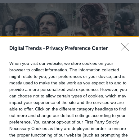
Digital Trends -
Privacy Preference Center
When you visit our website, we store cookies on your
browser to collect information. The information collected
might relate to you, your preferences or your device, and is
mostly used to make the site work as you expect it to and to
provide a more personalized web experience. However, you
can choose not to allow certain types of cookies, which may
Disney está a punto de dar a los fans edits
impact your experience of the site and the services we are
algo raro: permiso oficial. Un nuevo
able to offer. Click on the different category headings to find
out more and change our default settings according to your
acuerdo con TikTok permitirá a los
preference. You cannot opt-out of our First Party Strictly
Necessary Cookies as they are deployed in order to ensure
creadores usar personajes, escenas y
the proper functioning of our website (such as prompting the