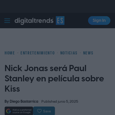
Sign In
Digital Trends Español
HOME
ENTRETENIMIENTO
NOTICIAS
NEWS
Nick Jonas será Paul
Stanley en película sobre
Kiss
By
Diego Bastarrica
Published junio 5, 2025
Save