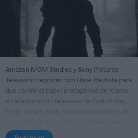
de menor resolución. La actualización
parece llegar discretamente. Google aún
no ha hecho un anuncio importante sobre
Chrome al respecto.
Amazon MGM Studios y Sony Pictures
Television negocian con Dave Bautista para
que asuma el papel protagónico de Kratos
en la adaptación televisiva de God of War,
luego de que Ryan Hurst quedara fuera de
la producción tras sufrir una lesión durante
el rodaje.
El contratiempo se produjo a
Read more