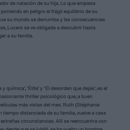
ador de natación de su hija. Lo que empieza
niendo en peligro el frágil equilibrio de su
 que su mundo se derrumba y las consecuencias
s, Lucero se ve obligada a descubrir hasta
er a su familia.
y química’, ‘Élite’ y ‘El desorden que dejas’, es el
asionante thriller psicológico que, a buen
películas más vistas del mes. Ruth (Stéphanie
n tiempo distanciada de su familia, vuelve a casa
xtrañas circunstancias. Allí se reencuentra con
e, desde que se jubiló, se ha vuelto un hombre