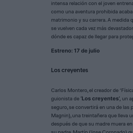
intensa relación con el joven entren
como una aventura prohibida acaba po
matrimonio y su carrera. A medida
se vuelven cada vez más devastadora
dónde es capaz de llegar para proteg
Estreno: 17 de julio
Los creyentes
Carlos Montero, el creador de ‘Física 
guionista de
un ap
‘Los creyentes’,
seguro, se convertirá en una de las 
Magnin), una treintañera que lleva u
después de que su madre muera en e
su padre, Martín (Jose Coronado) qu