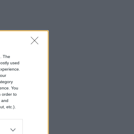
n. The
mostly used
experience.
your
category
rence. You
 order to
r and
t, etc.).