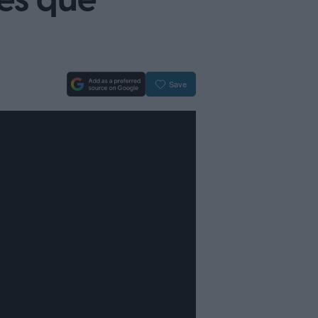
ies que
Save