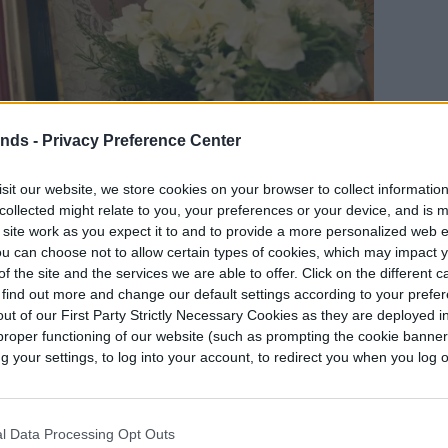
ends -
Privacy Preference Center
llie Bobby Brown en su segundo papel más
sit our website, we store cookies on your browser to collect informatio
ranger Things’-. Emoción a raudales en la tercera
collected might relate to you, your preferences or your device, and is 
la aventura lleva a la detective Enola Holmes a
 site work as you expect it to and to provide a more personalized web 
es y profesionales se entremezclan en el caso
u can choose not to allow certain types of cookies, which may impact 
f the site and the services we are able to offer. Click on the different 
ado nunca.
 find out more and change our default settings according to your prefe
ut of our First Party Strictly Necessary Cookies as they are deployed in
proper functioning of our website (such as prompting the cookie banne
your settings, to log into your account, to redirect you when you log ou
l Data Processing Opt Outs