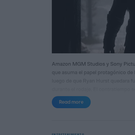
Amazon MGM Studios y Sony Picture
que asuma el papel protagónico de K
luego de que Ryan Hurst quedara fue
durante el rodaje.
El contratiempo s
desgarró un bíceps mientras filmab
Read more
iniciado el rodaje en Vancouver. La 
prolongada, por lo que el equipo de
casi de inmediato. Según trascendi
Hurst como protagonista, los cuales
ENTRETENIMIENTO