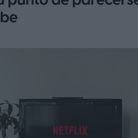
á a punto de parecer
ube