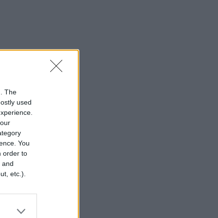
n. The
mostly used
experience.
your
category
rence. You
 order to
r and
t, etc.).