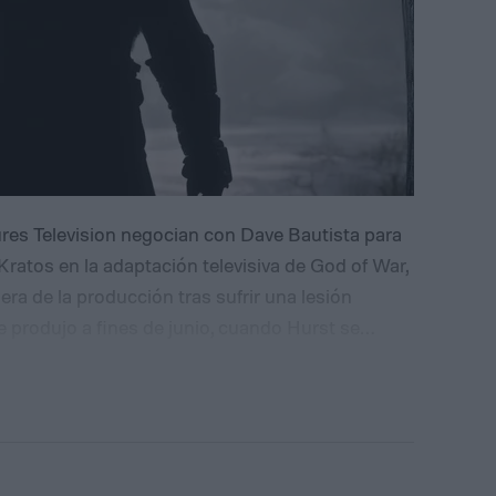
s Television negocian con Dave Bautista para
ratos en la adaptación televisiva de God of War,
ra de la producción tras sufrir una lesión
e produjo a fines de junio, cuando Hurst se
a una escena de acción, a cuatro meses de haber
rotura requirió cirugía y una recuperación
cidió pausar la producción y buscar un reemplazo
ó, ya se habían completado cuatro episodios con
 deberán volver a filmarse con el actor que