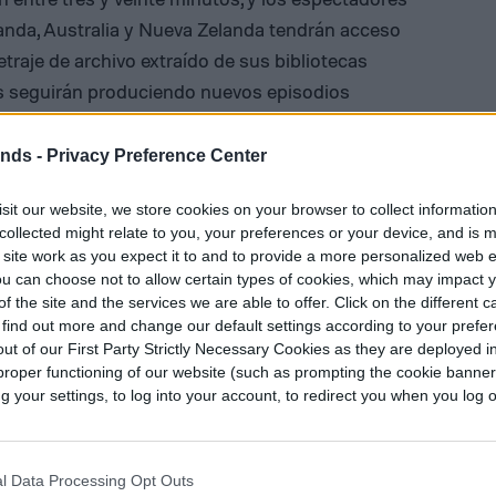
landa, Australia y Nueva Zelanda tendrán acceso
traje de archivo extraído de sus bibliotecas
ies seguirán produciendo nuevos episodios
sus títulos se encuentran Lie Detector de Vanity
Digest y My Life in Pictures de People.
ends -
Privacy Preference Center
sit our website, we store cookies on your browser to collect informatio
l diseñada para mantenerte
collected might relate to you, your preferences or your device, and is 
 site work as you expect it to and to provide a more personalized web 
u can choose not to allow certain types of cookies, which may impact 
f the site and the services we are able to offer. Click on the different 
an, dijo que el objetivo es ayudar a los miembros a
 find out more and change our default settings according to your prefe
ut of our First Party Strictly Necessary Cookies as they are deployed in
 personalidades que aman» una vez que termina
proper functioning of our website (such as prompting the cookie banne
ento coincide con otros cambios ya en marcha en
your settings, to log into your account, to redirect you when you log ou
l de vídeo que está desplegando para que la página
plicación social desplazable que como un menú
l Data Processing Opt Outs