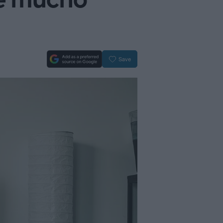
se mucho
Save