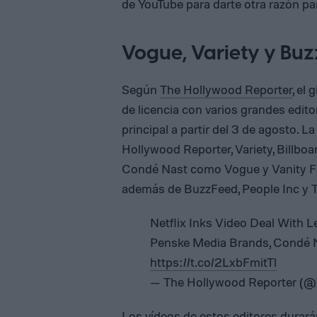
de YouTube para darte otra razón pa
Vogue, Variety y Buzz
Según
The Hollywood Reporter
, el
de licencia con varios grandes edito
principal a partir del 3 de agosto.
Hollywood Reporter, Variety, Billboa
Condé Nast como Vogue y Vanity Fai
además de BuzzFeed, People Inc y 
Netflix Inks Video Deal With 
Penske Media Brands, Condé N
https://t.co/2LxbFmitTl
— The Hollywood Reporter (
Los vídeos de estos editores durarán