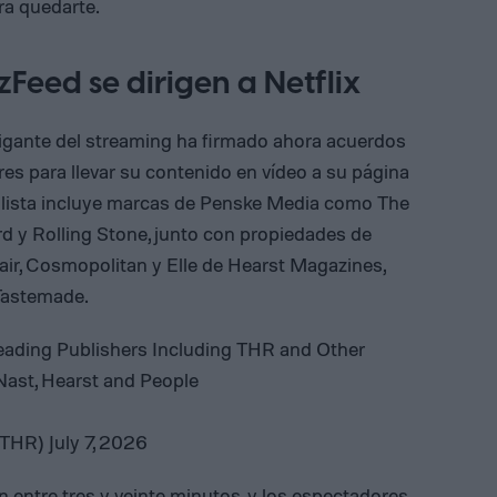
ra quedarte.
Feed se dirigen a Netflix
 gigante del streaming ha firmado ahora acuerdos
res para llevar su contenido en vídeo a su página
 La lista incluye marcas de Penske Media como The
rd y Rolling Stone, junto con propiedades de
r, Cosmopolitan y Elle de Hearst Magazines,
Tastemade.
Leading Publishers Including THR and Other
ast, Hearst and People
@THR)
July 7, 2026
 entre tres y veinte minutos, y los espectadores