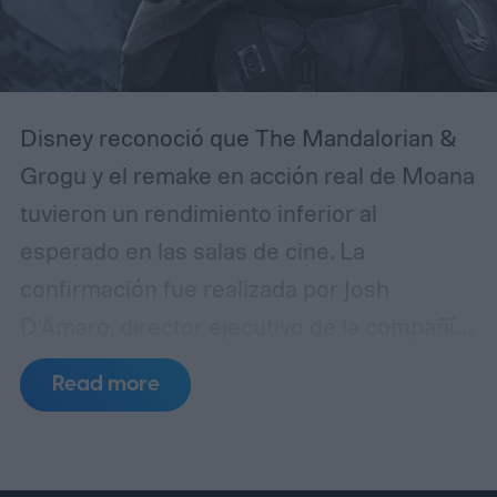
Disney reconoció que The Mandalorian &
Grogu y el remake en acción real de Moana
tuvieron un rendimiento inferior al
esperado en las salas de cine. La
confirmación fue realizada por Josh
D’Amaro, director ejecutivo de la compañía,
durante una llamada con inversores en la
Read more
que se analizaron los resultados
financieros más recientes del estudio.
El
ejecutivo evitó presentar ambas