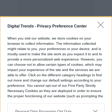
Digital Trends -
Privacy Preference Center
When you visit our website, we store cookies on your
browser to collect information. The information collected
might relate to you, your preferences or your device, and is
mostly used to make the site work as you expect it to and to
provide a more personalized web experience. However, you
can choose not to allow certain types of cookies, which may
impact your experience of the site and the services we are
able to offer. Click on the different category headings to find
out more and change our default settings according to your
preference. You cannot opt-out of our First Party Strictly
Lillis además prestó su voz a Jigglypuff en
Necessary Cookies as they are deployed in order to ensure
la popular serie de juegos de lucha «Super
the proper functioning of our website (such as prompting the
cookie banner and remembering your settings, to log into
Smash Brothers» de
Nintendo
.
your account, to redirect you when you log out, etc.).
Personal Data Processing Opt Outs