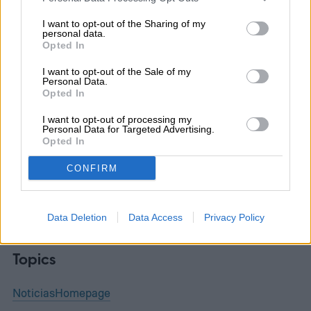
I want to opt-out of the Sharing of my
personal data.
Opted In
Diego Bastarrica
I want to opt-out of the Sale of my
Personal Data.
Senior Editor
Opted In
I want to opt-out of processing my
Personal Data for Targeted Advertising.
Opted In
Diego Bastarrica es Senior Editor y Head of
CONFIRM
Content en Digital Trends en Español,
donde lidera la estrategia editorial, SEO…
Data Deletion
Data Access
Privacy Policy
Topics
Noticias
Homepage