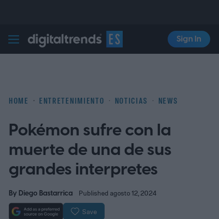
Sign In
Digital Trends Español
HOME
ENTRETENIMIENTO
NOTICIAS
NEWS
Pokémon sufre con la
muerte de una de sus
grandes interpretes
By
Diego Bastarrica
Published agosto 12, 2024
Save