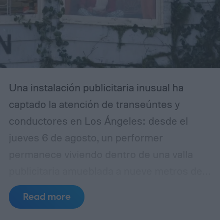
Una instalación publicitaria inusual ha
captado la atención de transeúntes y
conductores en Los Ángeles: desde el
jueves 6 de agosto, un performer
permanece viviendo dentro de una valla
publicitaria amueblada a nueve metros de
altura sobre Sunset Boulevard, en la
Read more
intersección con Selma Avenue, en West